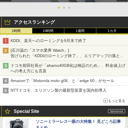
●
●
●
アクセスランキング
1時間
24時間
1週間
1カ月
KDDI、楽天へのローミングを9月末で終了
[石川温の「スマホ業界 Watch」]
告げられた「KDDIのローミング終了」、エリアマップの落とし
穴と楽天モバイルの課題
ドコモ前田社長が「ahamo40GB化は検証のため」、料金値上げ
への考え方にも言及
Amazonで「Motorola moto g06」と「edge 60」がセール
NTTドコモ、エリクソン製の最新型装置を国内初導入
もっと見る
Special Site
ソニーミラーレス一眼の大特集！ 見どころ記事
まとめ