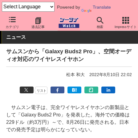
Powered by
Translate
ケータイ Watch
周辺機器/アクセサリー
オーディオ
カテゴリ
過去記事
検索
Impressサイト
ニュース
サムスンから「Galaxy Buds2 Pro」、空間オーデ
ィオ対応のワイヤレスイヤホン
松本 和大
2022年8月10日 22:02
リスト
サムスン電子は、完全ワイヤレスイヤホンの新製品と
して「Galaxy Buds2 Pro」を発表した。海外での価格は
229ドル（約3万円）～で、8月26日に発売される。日本
での発売予定は明らかになっていない。