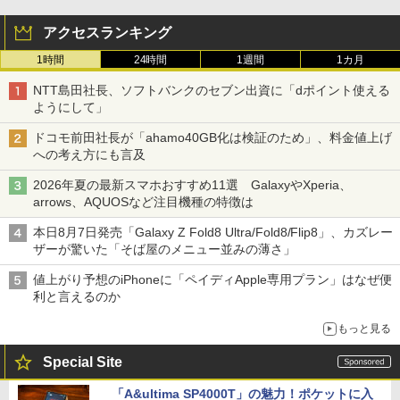
アクセスランキング
1時間
24時間
1週間
1カ月
NTT島田社長、ソフトバンクのセブン出資に「dポイント使える
ようにして」
ドコモ前田社長が「ahamo40GB化は検証のため」、料金値上げ
への考え方にも言及
2026年夏の最新スマホおすすめ11選 GalaxyやXperia、
arrows、AQUOSなど注目機種の特徴は
本日8月7日発売「Galaxy Z Fold8 Ultra/Fold8/Flip8」、カズレー
ザーが驚いた「そば屋のメニュー並みの薄さ」
値上がり予想のiPhoneに「ペイディApple専用プラン」はなぜ便
利と言えるのか
もっと見る
Special Site
「A&ultima SP4000T」の魅力！ポケットに入