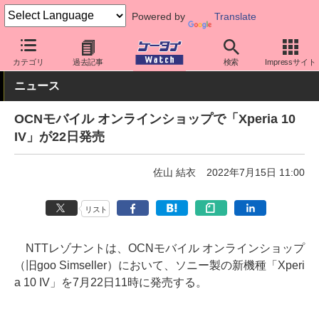
Powered by
Translate
ケータイ Watch
格安スマホ/格安SIM
格安SIM/MVNO
OCN
カテゴリ
過去記事
検索
Impressサイト
ニュース
OCNモバイル オンラインショップで「Xperia 10
IV」が22日発売
佐山 結衣
2022年7月15日 11:00
リスト
NTTレゾナントは、OCNモバイル オンラインショップ
（旧goo Simseller）において、ソニー製の新機種「Xperi
a 10 IV」を7月22日11時に発売する。