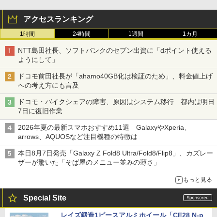
アクセスランキング
1時間
24時間
1週間
1カ月
NTT島田社長、ソフトバンクのセブン出資に「dポイント使える
ようにして」
ドコモ前田社長が「ahamo40GB化は検証のため」、料金値上げ
への考え方にも言及
ドコモ・バイクシェアの障害、原因はシステム移行 都内は明日
7日に復旧作業
2026年夏の最新スマホおすすめ11選 GalaxyやXperia、
arrows、AQUOSなど注目機種の特徴は
本日8月7日発売「Galaxy Z Fold8 Ultra/Fold8/Flip8」、カズレー
ザーが驚いた「そば屋のメニュー並みの薄さ」
もっと見る
Special Site
レイズ鍛造1ピースアルミホイール「CE28 N-p