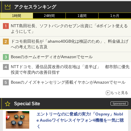
アクセスランキング
1時間
24時間
1週間
1カ月
NTT島田社長、ソフトバンクのセブン出資に「dポイント使える
ようにして」
ドコモ前田社長が「ahamo40GB化は検証のため」、料金値上げ
への考え方にも言及
BoseのホームオーディオがAmazonでセール
NTTドコモ、通信品質改善の現在地は「道半ば」 都市部に優先
投資で年度内の改善目指す
Boseのノイズキャンセリング搭載イヤホンがAmazonでセール
もっと見る
Special Site
エントリーなのに脅威の実力!「Osprey」Nobl
e Audioワイヤレスイヤフォン4機種を一気に聴
く