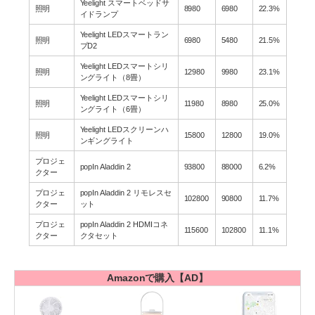
Yeelight スマートベッドサ
照明
8980
6980
22.3%
イドランプ
Yeelight LEDスマートラン
照明
6980
5480
21.5%
プD2
Yeelight LEDスマートシリ
照明
12980
9980
23.1%
ングライト（8畳）
Yeelight LEDスマートシリ
照明
11980
8980
25.0%
ングライト（6畳）
Yeelight LEDスクリーンハ
照明
15800
12800
19.0%
ンギングライト
プロジェ
popIn Aladdin 2
93800
88000
6.2%
クター
プロジェ
popIn Aladdin 2 リモレスセ
102800
90800
11.7%
クター
ット
プロジェ
popIn Aladdin 2 HDMIコネ
115600
102800
11.1%
クター
クタセット
Amazonで購入【AD】