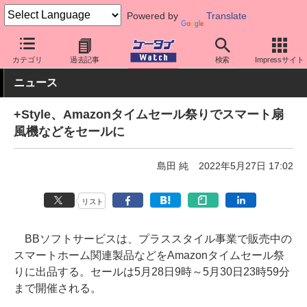
Powered by
Translate
ケータイ Watch
周辺機器/アクセサリー
その他
カテゴリ
過去記事
検索
Impressサイト
ニュース
+Style、Amazonタイムセール祭りでスマート扇
風機などをセールに
島田 純
2022年5月27日 17:02
リスト
BBソフトサービスは、プラススタイル事業で販売中の
スマートホーム関連製品などをAmazonタイムセール祭
りに出品する。セールは5月28日9時～5月30日23時59分
まで開催される。