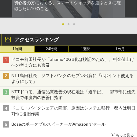
初心者の方におくる、スマートウォッチを選ぶときに確
認したい10のこと
●
●
●
アクセスランキング
1時間
24時間
1週間
1カ月
ドコモ前田社長が「ahamo40GB化は検証のため」、料金値上げ
への考え方にも言及
NTT島田社長、ソフトバンクのセブン出資に「dポイント使える
ようにして」
NTTドコモ、通信品質改善の現在地は「道半ば」 都市部に優先
投資で年度内の改善目指す
ドコモ・バイクシェアの障害、原因はシステム移行 都内は明日
7日に復旧作業
BoseのポータブルスピーカーがAmazonでセール
もっと見る