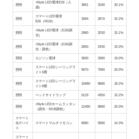
+Style LED電球E26（人
照明
3981
3180
20.1%
感）
スマートLED電球
照明
3384
2870
15.2%
E26（RGB）
+Style LED電球（E26/調
照明
2980
2530
15.1%
光）
+Style LED電球（E26/調
照明
2860
2430
15.0%
光・調色）
照明
エジソン電球
3680
2980
19.0%
スマートLEDシーリングラ
照明
9970
7980
20.0%
イト6畳
スマートLEDシーリングラ
照明
10980
8980
18.2%
イト8畳
照明
ベッドサイドランプ
5129
4350
15.2%
+Style LEDホームランタン
照明
12480
9980
20.0%
（調光・RGB調色）
スマート
化デバイ
スマートマルチリモコン
6980
5980
14.3%
ス
スマート