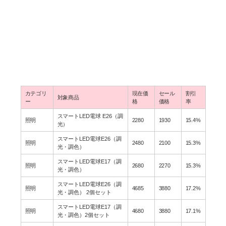
カテゴリ
現在価
セール
割引
対象商品
ー
格
価格
率
スマートLED電球 E26（調
照明
2280
1930
15.4%
光）
スマートLED電球E26（調
照明
2480
2100
15.3%
光・調色）
スマートLED電球E17（調
照明
2680
2270
15.3%
光・調色）
スマートLED電球E26（調
照明
4685
3880
17.2%
光・調色） 2個セット
スマートLED電球E17（調
照明
4680
3880
17.1%
光・調色）2個セット