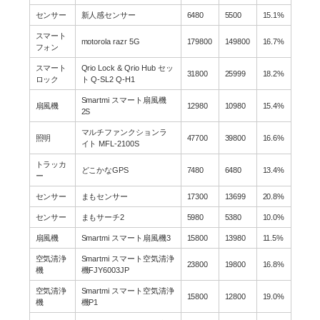
センサー
新人感センサー
6480
5500
15.1%
スマート
motorola razr 5G
179800
149800
16.7%
フォン
スマート
Qrio Lock & Qrio Hub セッ
31800
25999
18.2%
ロック
ト Q-SL2 Q-H1
Smartmi スマート扇風機
扇風機
12980
10980
15.4%
2S
マルチファンクションラ
照明
47700
39800
16.6%
イト MFL-2100S
トラッカ
どこかなGPS
7480
6480
13.4%
ー
センサー
まもセンサー
17300
13699
20.8%
センサー
まもサーチ2
5980
5380
10.0%
扇風機
Smartmi スマート扇風機3
15800
13980
11.5%
空気清浄
Smartmi スマート空気清浄
23800
19800
16.8%
機
機FJY6003JP
空気清浄
Smartmi スマート空気清浄
15800
12800
19.0%
機
機P1