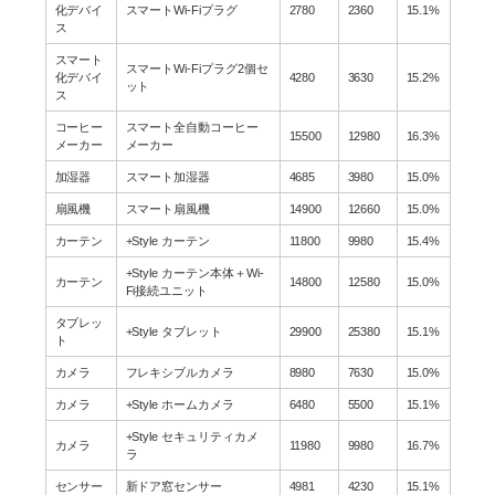
化デバイ
スマートWi-Fiプラグ
2780
2360
15.1%
ス
スマート
スマートWi-Fiプラグ2個セ
化デバイ
4280
3630
15.2%
ット
ス
コーヒー
スマート全自動コーヒー
15500
12980
16.3%
メーカー
メーカー
加湿器
スマート加湿器
4685
3980
15.0%
扇風機
スマート扇風機
14900
12660
15.0%
カーテン
+Style カーテン
11800
9980
15.4%
+Style カーテン本体＋Wi-
カーテン
14800
12580
15.0%
Fi接続ユニット
タブレッ
+Style タブレット
29900
25380
15.1%
ト
カメラ
フレキシブルカメラ
8980
7630
15.0%
カメラ
+Style ホームカメラ
6480
5500
15.1%
+Style セキュリティカメ
カメラ
11980
9980
16.7%
ラ
センサー
新ドア窓センサー
4981
4230
15.1%