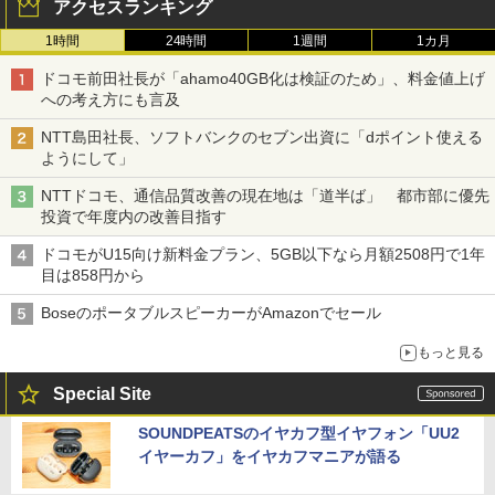
アクセスランキング
1時間
24時間
1週間
1カ月
ドコモ前田社長が「ahamo40GB化は検証のため」、料金値上げ
への考え方にも言及
NTT島田社長、ソフトバンクのセブン出資に「dポイント使える
ようにして」
NTTドコモ、通信品質改善の現在地は「道半ば」 都市部に優先
投資で年度内の改善目指す
ドコモがU15向け新料金プラン、5GB以下なら月額2508円で1年
目は858円から
BoseのポータブルスピーカーがAmazonでセール
もっと見る
Special Site
SOUNDPEATSのイヤカフ型イヤフォン「UU2
イヤーカフ」をイヤカフマニアが語る