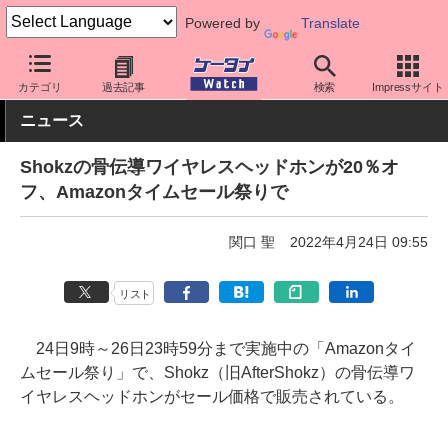
Powered by
Translate
ケータイ Watch
周辺機器/アクセサリー
オーディオ
カテゴリ
過去記事
検索
Impressサイト
ニュース
Shokzの骨伝導ワイヤレスヘッドホンが20％オ
フ、Amazonタイムセール祭りで
関口 聖
2022年4月24日 09:55
リスト
24日9時～26日23時59分まで実施中の「Amazonタイ
ムセール祭り」で、Shokz（旧AfterShokz）の骨伝導ワ
イヤレスヘッドホンがセール価格で販売されている。