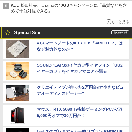
穴と楽天モバイルの課題
KDDI松田社長、ahamoの40GBキャンペーンに「品質などを含
めて十分対抗できる」
もっと見る
Special Site
AIスマートノートのiFLYTEK「AINOTE 2」は
なぜ魅力的なのか？
SOUNDPEATSのイヤカフ型イヤフォン「UU2
イヤーカフ」をイヤカフマニアが語る
クリエイティブが作った2万円台の“小さなピュ
アオーディオスピーカー”
マウス、RTX 5060 Ti搭載ゲーミングPCが7万
5,000円オフで30万円台！
レイズのプレミアムカー向けブランドHOMUR