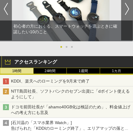
初心者の方におくる、スマートウォッチを選ぶときに確
認したい10のこと
●
●
●
アクセスランキング
1時間
24時間
1週間
1カ月
KDDI、楽天へのローミングを9月末で終了
NTT島田社長、ソフトバンクのセブン出資に「dポイント使える
ようにして」
ドコモ前田社長が「ahamo40GB化は検証のため」、料金値上げ
への考え方にも言及
[石川温の「スマホ業界 Watch」]
告げられた「KDDIのローミング終了」、エリアマップの落とし