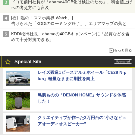
ドコモ前田社長が「ahamo40GB化は検証のため」、料金値上げ
への考え方にも言及
[石川温の「スマホ業界 Watch」]
告げられた「KDDIのローミング終了」、エリアマップの落とし
穴と楽天モバイルの課題
KDDI松田社長、ahamoの40GBキャンペーンに「品質などを含
めて十分対抗できる」
もっと見る
Special Site
レイズ鍛造1ピースアルミホイール「CE28 N-p
lus」軽量なままに剛性を向上
鳥肌ものの「DENON HOME」サウンドを体感
した！
クリエイティブが作った2万円台の“小さなピュ
アオーディオスピーカー”