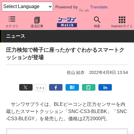
Powered by
Translate
ケータイ Watch
周辺機器/アクセサリー
その他
カテゴリ
過去記事
検索
Impressサイト
ニュース
圧力検知で椅子に座ったかすぐわかるスマートク
ッションが登場
佐山 結衣
2022年4月8日 13:54
リスト
サンワサプライは、BLEビーコンと圧力センサーを内
蔵したスマートクッション「SNC-CS3-BLEBK」「SNC
-CS3-BLEGY」を発売した。価格は2万2000円。