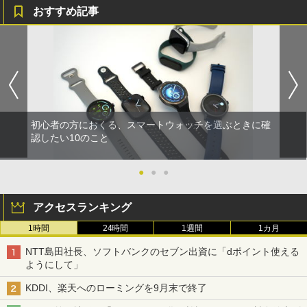
おすすめ記事
初心者の方におくる、スマートウォッチを選ぶときに確
認したい10のこと
●
●
●
アクセスランキング
1時間
24時間
1週間
1カ月
NTT島田社長、ソフトバンクのセブン出資に「dポイント使える
ようにして」
KDDI、楽天へのローミングを9月末で終了