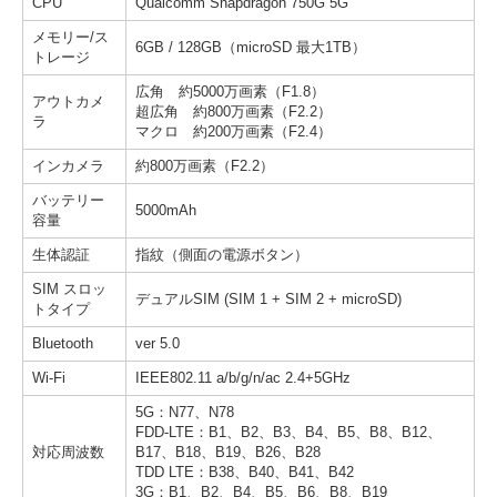
CPU
Qualcomm Snapdragon 750G 5G
メモリー/ス
6GB / 128GB（microSD 最大1TB）
トレージ
広角 約5000万画素（F1.8）
アウトカメ
超広角 約800万画素（F2.2）
ラ
マクロ 約200万画素（F2.4）
インカメラ
約800万画素（F2.2）
バッテリー
5000mAh
容量
生体認証
指紋（側面の電源ボタン）
SIM スロッ
デュアルSIM (SIM 1 + SIM 2 + microSD)
トタイプ
Bluetooth
ver 5.0
Wi-Fi
IEEE802.11 a/b/g/n/ac 2.4+5GHz
5G：N77、N78
FDD-LTE：B1、B2、B3、B4、B5、B8、B12、
対応周波数
B17、B18、B19、B26、B28
TDD LTE：B38、B40、B41、B42
3G：B1、B2、B4、B5、B6、B8、B19