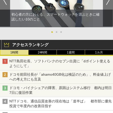
初心者の方におくる、スマートウォッチを選ぶときに確
認したい10のこと
●
●
●
アクセスランキング
1時間
24時間
1週間
1カ月
NTT島田社長、ソフトバンクのセブン出資に「dポイント使える
ようにして」
ドコモ前田社長が「ahamo40GB化は検証のため」、料金値上げ
への考え方にも言及
ドコモ・バイクシェアの障害、原因はシステム移行 都内は明日
7日に復旧作業
NTTドコモ、通信品質改善の現在地は「道半ば」 都市部に優先
投資で年度内の改善目指す