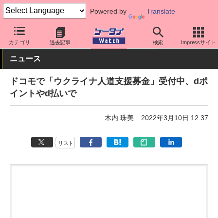
Powered by
Translate
ケータイ Watch
キャリア
ドコモ
その他
カテゴリ
過去記事
検索
Impressサイト
ニュース
ドコモで「ウクライナ人道支援募金」受付中、dポ
イントやd払いで
木内 珠美
2022年3月10日 12:37
リスト