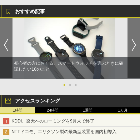
おすすめ記事
初心者の方におくる、スマートウォッチを選ぶときに確
認したい10のこと
●
●
●
アクセスランキング
1時間
24時間
1週間
1カ月
KDDI、楽天へのローミングを9月末で終了
NTTドコモ、エリクソン製の最新型装置を国内初導入