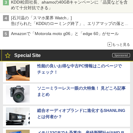
KDDI松田社長、ahamoの40GBキャンペーンに「品質などを含
めて十分対抗できる」
[石川温の「スマホ業界 Watch」]
告げられた「KDDIのローミング終了」、エリアマップの落とし
穴と楽天モバイルの課題
Amazonで「Motorola moto g06」と「edge 60」がセール
もっと見る
Special Site
性能の良いお得な中古PC情報はこのページで
チェック！
ソニーミラーレス一眼の大特集！ 見どころ記事
まとめ
総合オーディオブランドに進化するSHANLING
とは何者か？
メモリ32GBでも予算内。産経新聞社がAMD R