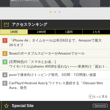
●
●
●
アクセスランキング
1時間
24時間
1週間
1カ月
「iPhone Air」タイムセールは本日6日まで、Amazonで最大
26％オフ
BoseのポータブルスピーカーがAmazonでセール
[石野純也の「スマホとお金」]
ワイモバイルはahamo 40GBを追わない――単身向け「超おトク
割」の安さと1年限定の注意点
povoで連休向けトッピング発売、3日間・7日間使い放題
CarPlayやAndroid Autoをワイヤレス接続する「Ottocast Mini
Aura」発売
もっと見る
Special Site