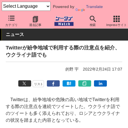
Powered by
Translate
ケータイ Watch
アプリ・サービス
SNS
カテゴリ
過去記事
検索
Impressサイト
ニュース
Twitterが紛争地域で利用する際の注意点を紹介、
ウクライナ語でも
的野 宇
2022年2月24日 17:07
リスト
Twitterは、紛争地域や危険の高い地域でTwitterを利用
する際の注意点を連続でツイートした。ウクライナ語で
のツイートも多く添えられており、ロシアとウクライナ
の状況を踏まえた内容となっている。