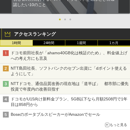
認したい10のこと
●
●
●
アクセスランキング
1時間
24時間
1週間
1カ月
ドコモ前田社長が「ahamo40GB化は検証のため」、料金値上げ
への考え方にも言及
NTT島田社長、ソフトバンクのセブン出資に「dポイント使える
ようにして」
NTTドコモ、通信品質改善の現在地は「道半ば」 都市部に優先
投資で年度内の改善目指す
ドコモがU15向け新料金プラン、5GB以下なら月額2508円で1年
目は858円から
BoseのポータブルスピーカーがAmazonでセール
もっと見る