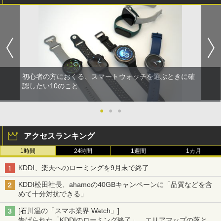
初心者の方におくる、スマートウォッチを選ぶときに確
認したい10のこと
●
●
●
アクセスランキング
1時間
24時間
1週間
1カ月
KDDI、楽天へのローミングを9月末で終了
KDDI松田社長、ahamoの40GBキャンペーンに「品質などを含
めて十分対抗できる」
[石川温の「スマホ業界 Watch」]
告げられた「KDDIのローミング終了」、エリアマップの落とし