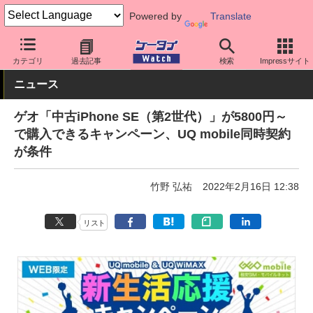
Powered by
Translate
ケータイ Watch
OS
iPhone (iOS)
iPhone本体
カテゴリ
過去記事
検索
Impressサイト
ニュース
ゲオ「中古iPhone SE（第2世代）」が5800円～
で購入できるキャンペーン、UQ mobile同時契約
が条件
竹野 弘祐
2022年2月16日 12:38
リスト