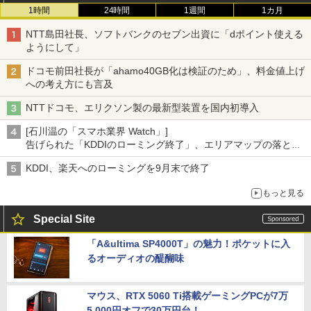
1時間
24時間
1週間
1カ月
NTT島田社長、ソフトバンクのセブン出資に「dポイント使える
ようにして」
ドコモ前田社長が「ahamo40GB化は検証のため」、料金値上げ
への考え方にも言及
NTTドコモ、エリクソン製の最新型装置を国内初導入
[石川温の「スマホ業界 Watch」]
告げられた「KDDIのローミング終了」、エリアマップの落とし
穴と楽天モバイルの課題
KDDI、楽天へのローミングを9月末で終了
もっと見る
Special Site
「A&ultima SP4000T」の魅力！ポケットに入
るオーディオの醍醐味
マウス、RTX 5060 Ti搭載ゲーミングPCが7万
5,000円オフで30万円台！