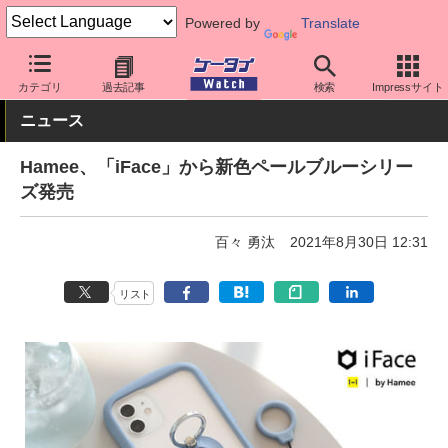
Powered by
Translate
ケータイ Watch
周辺機器/アクセサリー
スマホケース
カテゴリ
過去記事
検索
Impressサイト
ニュース
Hamee、「iFace」から新色ペールブルーシリー
ズ発売
百々 勇汰
2021年8月30日 12:31
リスト