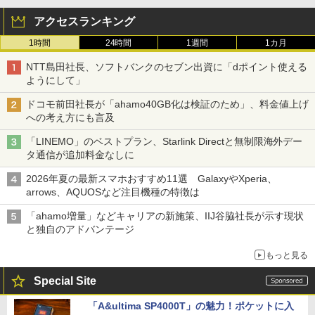
アクセスランキング
1時間
24時間
1週間
1カ月
NTT島田社長、ソフトバンクのセブン出資に「dポイント使える
ようにして」
ドコモ前田社長が「ahamo40GB化は検証のため」、料金値上げ
への考え方にも言及
「LINEMO」のベストプラン、Starlink Directと無制限海外デー
タ通信が追加料金なしに
2026年夏の最新スマホおすすめ11選 GalaxyやXperia、
arrows、AQUOSなど注目機種の特徴は
「ahamo増量」などキャリアの新施策、IIJ谷脇社長が示す現状
と独自のアドバンテージ
もっと見る
Special Site
「A&ultima SP4000T」の魅力！ポケットに入