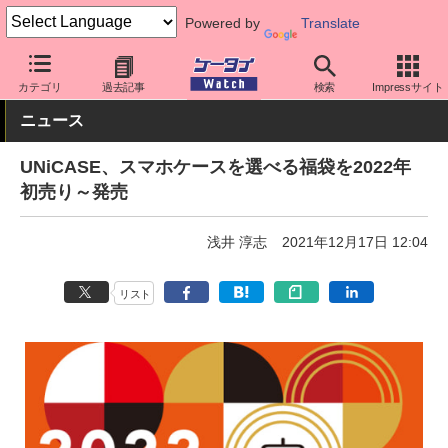
Powered by
Translate
ケータイ Watch
周辺機器/アクセサリー
スマホケース
カテゴリ
過去記事
検索
Impressサイト
ニュース
UNiCASE、スマホケースを選べる福袋を2022年
初売り～発売
浅井 淳志
2021年12月17日 12:04
リスト