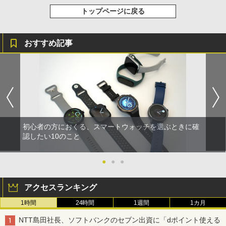
トップページに戻る
おすすめ記事
初心者の方におくる、スマートウォッチを選ぶときに確
認したい10のこと
●
●
●
アクセスランキング
1時間
24時間
1週間
1カ月
NTT島田社長、ソフトバンクのセブン出資に「dポイント使える