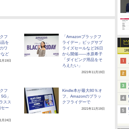
ックフ
「Amazonブラックフ
商品を
ライデー」ビッグサプ
rのワ
ライズセールなど26日
1
ンなど
から開催――水原希子
「ダイビング用品をそ
11月19日
ろえたい」
2021年11月19日
ックフ
Kindle本が最大80％オ
 5G」
フ、Amazonのブラッ
ラスス
クフライデーで
額セー
2021年11月19日
11月24日