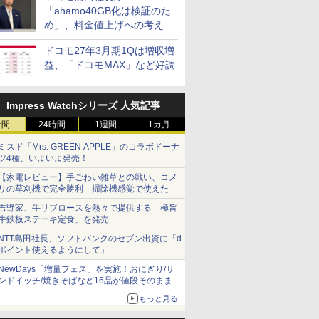
「ahamo40GB化は検証のた
め」、料金値上げへの考え方
にも言及
ドコモ27年3月期1Qは増収増
益、「ドコモMAX」など好調
Impress Watchシリーズ 人気記事
時間
24時間
1週間
1カ月
ミスド「Mrs. GREEN APPLE」のコラボドーナ
ツ4種、いよいよ発売！
【家電レビュー】手ごわい雑草との戦い、コメ
リの草刈機で完全勝利 掃除機感覚で使えた
吉野家、牛リブロースを熱々で提供する「極旨
牛鉄板ステーキ定食」を発売
NTT島田社長、ソフトバンクのセブン出資に「d
ポイント使えるようにして」
NewDays「増量フェス」を実施！おにぎり/サ
ンドイッチ/焼きそばなど16品が値段そのままで
ボリュームアップ
もっと見る