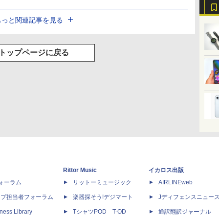
もっと関連記事を見る
トップページに戻る
Rittor Music
イカロス出版
dフォーラム
リットーミュージック
AIRLINEweb
ップ担当者フォーラム
楽器探そう!デジマート
Jディフェンスニュー
ness Library
TシャツPOD T-OD
通訳翻訳ジャーナル