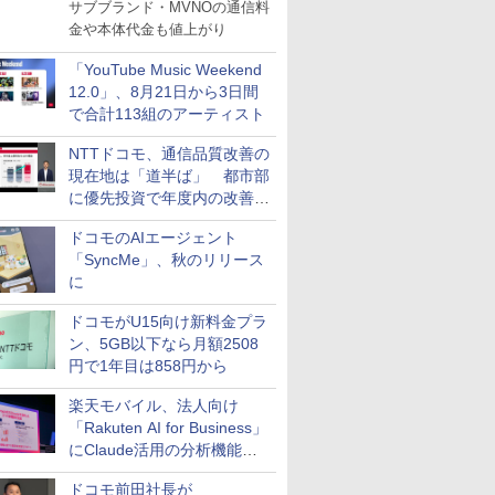
サブブランド・MVNOの通信料
金や本体代金も値上がり
「YouTube Music Weekend
12.0」、8月21日から3日間
で合計113組のアーティスト
NTTドコモ、通信品質改善の
現在地は「道半ば」 都市部
に優先投資で年度内の改善目
指す
ドコモのAIエージェント
「SyncMe」、秋のリリース
に
ドコモがU15向け新料金プラ
ン、5GB以下なら月額2508
円で1年目は858円から
楽天モバイル、法人向け
「Rakuten AI for Business」
にClaude活用の分析機能な
どを追加
ドコモ前田社長が