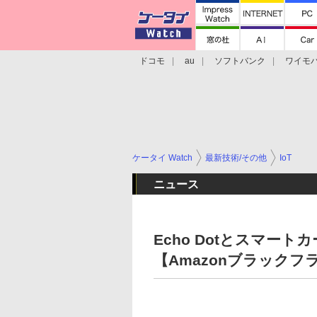
ドコモ
au
ソフトバンク
ワイモ
格安スマホ/SIMフリースマホ
周辺機器/
ケータイ Watch
最新技術/その他
IoT
ニュース
Echo Dotとスマー
【Amazonブラックフ