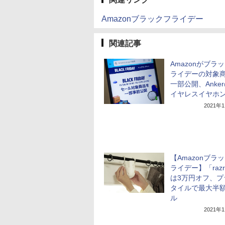
Amazonブラックフライデー
関連記事
Amazonがブラ
ライデーの対象
一部公開、Anke
イヤレスイヤホ
2021年
【Amazonブラ
ライデー】「razr
は3万円オフ、プ
タイルで最大半
ル
2021年