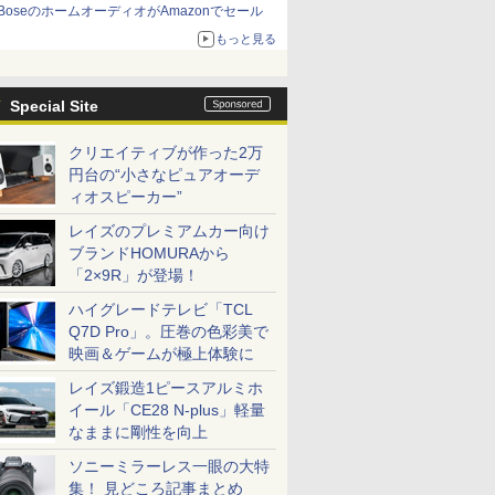
BoseのホームオーディオがAmazonでセール
もっと見る
Special Site
クリエイティブが作った2万
円台の“小さなピュアオーデ
ィオスピーカー”
レイズのプレミアムカー向け
ブランドHOMURAから
「2×9R」が登場！
ハイグレードテレビ「TCL
Q7D Pro」。圧巻の色彩美で
映画＆ゲームが極上体験に
レイズ鍛造1ピースアルミホ
イール「CE28 N-plus」軽量
なままに剛性を向上
ソニーミラーレス一眼の大特
集！ 見どころ記事まとめ