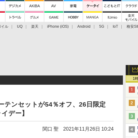
バイル
UQ
楽天
iPhone (iOS)
Android
5G
IoT
格安SI
アクセサリー
業界動向
法人向け
最新技術/その他
1
トカーテンセットが54％オフ、26日限定
ライデー】
関口 聖
2021年11月26日 10:24