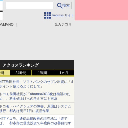
Impress サイト
全カテゴリ
M/MVNO
アクセスランキング
時間
24時間
1週間
1カ月
NTT島田社長、ソフトバンクのセブン出資に「d
ポイント使えるようにして」
ドコモ前田社長が「ahamo40GB化は検証のた
め」、料金値上げへの考え方にも言及
ドコモ・バイクシェアの障害、原因はシステム
移行 都内は明日7日に復旧作業
NTTドコモ、通信品質改善の現在地は「道半
ば」 都市部に優先投資で年度内の改善目指す