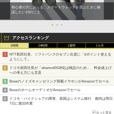
初心者の方におくる、スマートウォッチを選ぶときに確
認したい10のこと
●
●
●
アクセスランキング
1時間
24時間
1週間
1カ月
NTT島田社長、ソフトバンクのセブン出資に「dポイント使える
ようにして」
ドコモ前田社長が「ahamo40GB化は検証のため」、料金値上げ
への考え方にも言及
Boseのノイズキャンセリング搭載イヤホンがAmazonでセール
BoseのホームオーディオがAmazonでセール
ドコモ・バイクシェアの障害、原因はシステム移行 都内は明日
7日に復旧作業
もっと見る