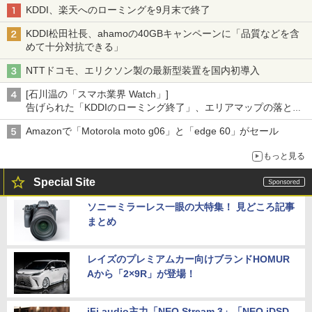
KDDI、楽天へのローミングを9月末で終了
KDDI松田社長、ahamoの40GBキャンペーンに「品質などを含
めて十分対抗できる」
NTTドコモ、エリクソン製の最新型装置を国内初導入
[石川温の「スマホ業界 Watch」]
告げられた「KDDIのローミング終了」、エリアマップの落とし
穴と楽天モバイルの課題
Amazonで「Motorola moto g06」と「edge 60」がセール
もっと見る
Special Site
ソニーミラーレス一眼の大特集！ 見どころ記事
まとめ
レイズのプレミアムカー向けブランドHOMUR
Aから「2×9R」が登場！
iFi audio主力「NEO Stream 3」「NEO iDSD