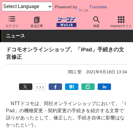
Powered by
Translate
ケータイ Watch
キャリア
ドコモ
サポート
カテゴリ
過去記事
検索
Impressサイト
ニュース
ドコモオンラインショップ、「iPad」手続きの文
言修正
関口 聖
2021年9月18日 13:34
リスト
NTTドコモは、同社オンラインショップにおいて、「i
Pad」の機種変更・契約変更の手続きを紹介する文章で
誤りがあったとして、修正した。手続き自体に影響はな
かったという。