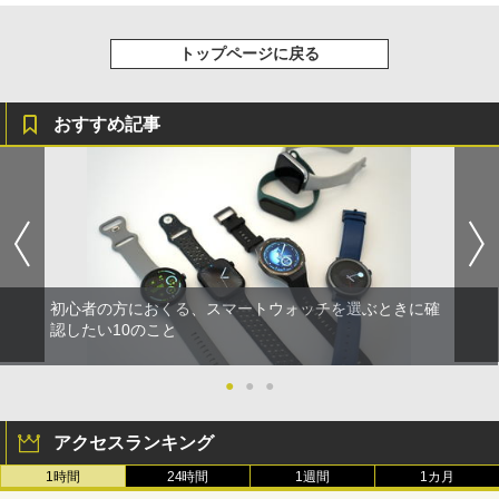
トップページに戻る
おすすめ記事
初心者の方におくる、スマートウォッチを選ぶときに確
認したい10のこと
●
●
●
アクセスランキング
1時間
24時間
1週間
1カ月