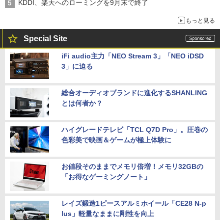
KDDI、楽天へのローミングを9月末で終了
もっと見る
Special Site
iFi audio主力「NEO Stream 3」「NEO iDSD
3」に迫る
総合オーディオブランドに進化するSHANLING
とは何者か？
ハイグレードテレビ「TCL Q7D Pro」。圧巻の
色彩美で映画＆ゲームが極上体験に
お値段そのままでメモリ倍増！メモリ32GBの
「お得なゲーミングノート」
レイズ鍛造1ピースアルミホイール「CE28 N-p
lus」軽量なままに剛性を向上