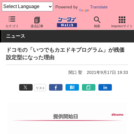
Powered by
Translate
ケータイ Watch
キャリア
ドコモ
料金プラン・割引
カテゴリ
過去記事
検索
Impressサイト
ニュース
ドコモの「いつでもカエドキプログラム」が残価
設定型になった理由
関口 聖
2021年9月17日 19:33
リスト