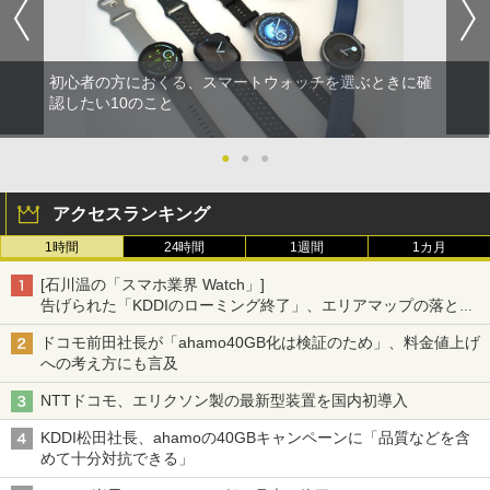
初心者の方におくる、スマートウォッチを選ぶときに確
認したい10のこと
●
●
●
アクセスランキング
1時間
24時間
1週間
1カ月
[石川温の「スマホ業界 Watch」]
告げられた「KDDIのローミング終了」、エリアマップの落とし
穴と楽天モバイルの課題
ドコモ前田社長が「ahamo40GB化は検証のため」、料金値上げ
への考え方にも言及
NTTドコモ、エリクソン製の最新型装置を国内初導入
KDDI松田社長、ahamoの40GBキャンペーンに「品質などを含
めて十分対抗できる」