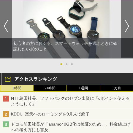
初心者の方におくる、スマートウォッチを選ぶときに確
認したい10のこと
●
●
●
アクセスランキング
1時間
24時間
1週間
1カ月
NTT島田社長、ソフトバンクのセブン出資に「dポイント使える
ようにして」
KDDI、楽天へのローミングを9月末で終了
ドコモ前田社長が「ahamo40GB化は検証のため」、料金値上げ
への考え方にも言及