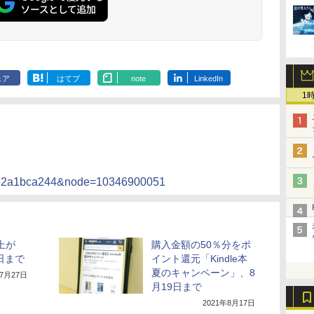
ェア
はてブ
note
LinkedIn
1
2e2a1bca244&node=10346900051
以上が
購入金額の50％分をポ
日まで
イント還元「Kindle本
夏のキャンペーン」、8
年7月27日
月19日まで
2021年8月17日