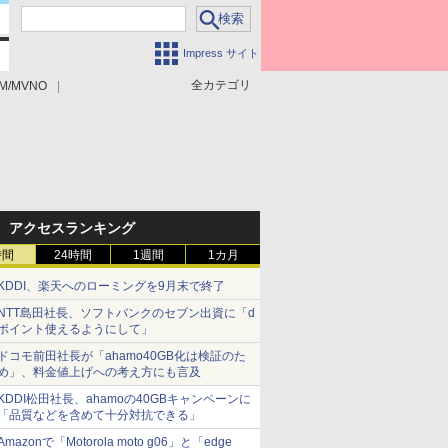
Impress サイト
全カテゴリ
M/MVNO
アクセスランキング
時間
24時間
1週間
1カ月
KDDI、楽天へのローミングを9月末で終了
NTT島田社長、ソフトバンクのセブン出資に「d
ポイント使えるようにして」
ドコモ前田社長が「ahamo40GB化は検証のた
め」、料金値上げへの考え方にも言及
KDDI松田社長、ahamoの40GBキャンペーンに
「品質などを含めて十分対抗できる」
Amazonで「Motorola moto g06」と「edge