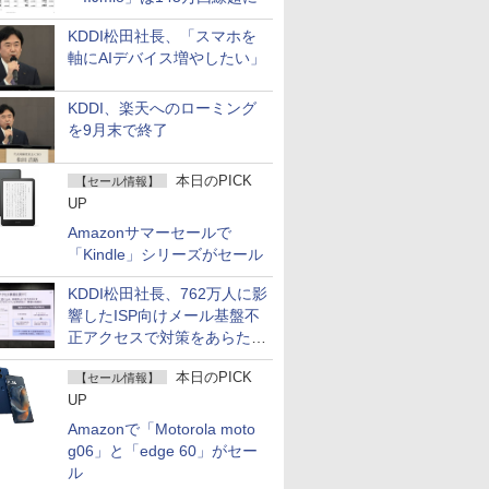
KDDI松田社長、「スマホを
軸にAIデバイス増やしたい」
KDDI、楽天へのローミング
を9月末で終了
本日のPICK
【セール情報】
UP
Amazonサマーセールで
「Kindle」シリーズがセール
KDDI松田社長、762万人に影
響したISP向けメール基盤不
正アクセスで対策をあらため
て説明
本日のPICK
【セール情報】
UP
Amazonで「Motorola moto
g06」と「edge 60」がセー
ル