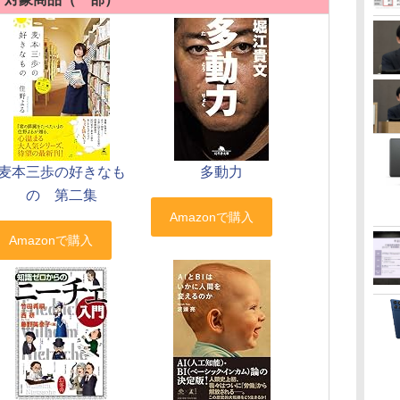
麦本三歩の好きなも
多動力
の 第二集