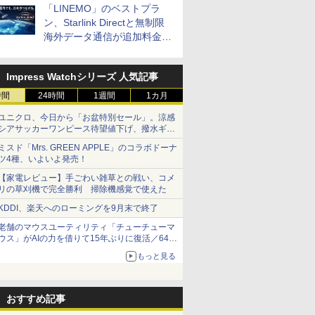
「LINEMO」のベストプラ
ン、Starlink Directと無制限
海外データ通信が追加料金な
しに
Impress Watchシリーズ 人気記事
時間
24時間
1週間
1カ月
ユニクロ、今日から「お盆特別セール」。涼感
シアサッカーワンピース待望値下げ、撥水ギア
ショーツは1990円に
ミスド「Mrs. GREEN APPLE」のコラボドーナ
ツ4種、いよいよ発売！
【家電レビュー】手ごわい雑草との戦い、コメ
リの草刈機で完全勝利 掃除機感覚で使えた
KDDI、楽天へのローミングを9月末で終了
老舗のマウスユーティリティ「チューチューマ
ウス」がAIの力を借りて15年ぶりに復活／64bit
化、Windows 10/11、「Chrome」も走り回
もっと見る
る。復活記念で2026年末まで500円
おすすめ記事