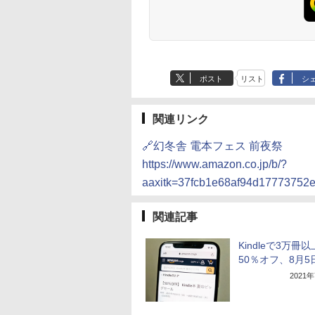
ポスト
リスト
シ
関連リンク
🔗幻冬舎 電本フェス 前夜祭
https://www.amazon.co.jp/b/?
aaxitk=37fcb1e68af94d1777375
関連記事
Kindleで3万冊
50％オフ、8月5
2021