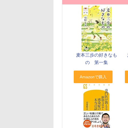
麦本三歩の好きなも
の 第一集