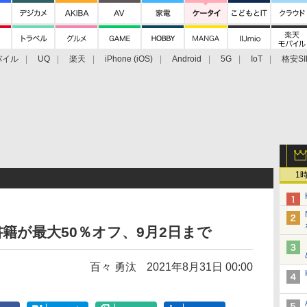
バイル
UQ
楽天
iPhone (iOS)
Android
5G
IoT
格安SI
アクセサリー
業界動向
法人向け
最新技術/その他
1
子書籍が最大50％オフ、9月2日まで
百々 勇汰
2021年8月31日 00:00