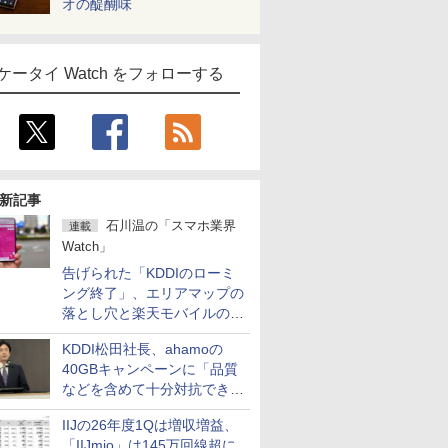
オの醍醐味
ケータイ Watch をフォローする
新記事
石川温の「スマホ業界
連載
Watch」
告げられた「KDDIのローミ
ング終了」、エリアマップの
落とし穴と楽天モバイルの課
題
KDDI松田社長、ahamoの
40GBキャンペーンに「品質
などを含めて十分対抗でき
る」
IIJの26年度1Qは増収増益、
「IIJmio」は145万回線超に