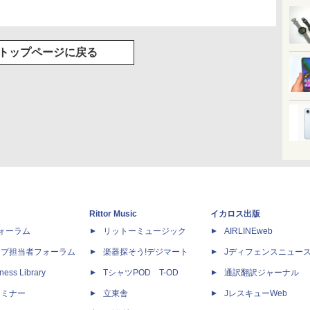
トップページに戻る
Rittor Music
イカロス出版
dフォーラム
リットーミュージック
AIRLINEweb
ップ担当者フォーラム
楽器探そう!デジマート
Jディフェンスニュー
ness Library
TシャツPOD T-OD
通訳翻訳ジャーナル
セミナー
立東舎
JレスキューWeb