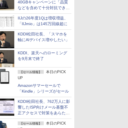
40GBキャンペーンに「品質
などを含めて十分対抗でき
る」
IIJの26年度1Qは増収増益、
「IIJmio」は145万回線超に
KDDI松田社長、「スマホを
軸にAIデバイス増やしたい」
KDDI、楽天へのローミング
を9月末で終了
本日のPICK
【セール情報】
UP
Amazonサマーセールで
「Kindle」シリーズがセール
KDDI松田社長、762万人に影
響したISP向けメール基盤不
正アクセスで対策をあらため
て説明
本日のPICK
【セール情報】