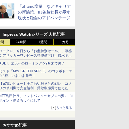
「ahamo増量」などキャリア
の新施策、IIJ谷脇社長が示す
現状と独自のアドバンテージ
Impress Watchシリーズ 人気記事
時間
24時間
1週間
1カ月
ユニクロ、今日から「お盆特別セール」。涼感
シアサッカーワンピース待望値下げ、撥水ギア
ショーツは1990円に
KDDI、楽天へのローミングを9月末で終了
ミスド「Mrs. GREEN APPLE」のコラボドーナ
ツ4種、いよいよ発売！
【家電レビュー】手ごわい雑草との戦い、コメ
リの草刈機で完全勝利 掃除機感覚で使えた
NTT島田社長、ソフトバンクのセブン出資に「d
ポイント使えるようにして」
もっと見る
おすすめ記事