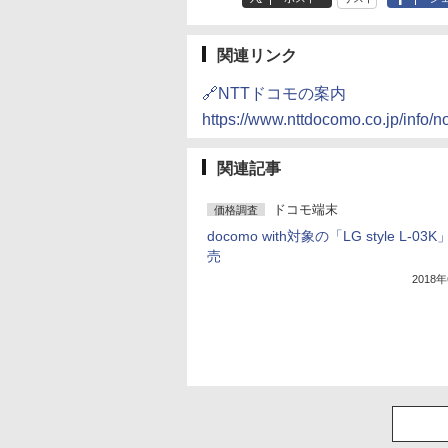
関連リンク
🔗NTTドコモの案内
https://www.nttdocomo.co.jp/info
関連記事
ドコモ端末
価格調査
docomo with対象の「LG style L-03
売
2018