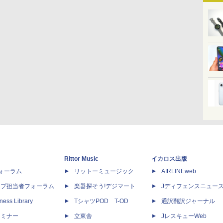
Rittor Music
イカロス出版
dフォーラム
リットーミュージック
AIRLINEweb
ップ担当者フォーラム
楽器探そう!デジマート
Jディフェンスニュー
ness Library
TシャツPOD T-OD
通訳翻訳ジャーナル
セミナー
立東舎
JレスキューWeb