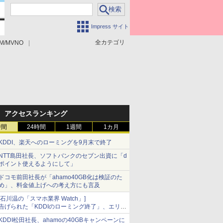
Impress サイト
全カテゴリ
M/MVNO
アクセスランキング
時間
24時間
1週間
1カ月
KDDI、楽天へのローミングを9月末で終了
NTT島田社長、ソフトバンクのセブン出資に「d
ポイント使えるようにして」
ドコモ前田社長が「ahamo40GB化は検証のた
め」、料金値上げへの考え方にも言及
[石川温の「スマホ業界 Watch」]
告げられた「KDDIのローミング終了」、エリア
マップの落とし穴と楽天モバイルの課題
KDDI松田社長、ahamoの40GBキャンペーンに