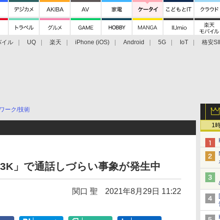
バイル
UQ
楽天
iPhone (iOS)
Android
5G
IoT
格安SI
アクセサリー
業界動向
法人向け
最新技術/その他
ワーク/技術
1
 L-03K」で通話しづらい事象が発生中
関口 聖
2021年8月29日 11:22