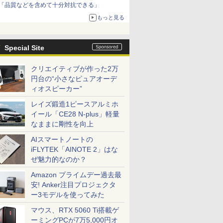
「品質などを含めて十分対抗できる」
もっと見る
Special Site
クリエイティブが作った2万
円台の“小さなピュアオーデ
ィオスピーカー”
レイズ鍛造1ピースアルミホ
イール「CE28 N-plus」軽量
なままに剛性を向上
AIスマートノートの
iFLYTEK「AINOTE 2」はな
ぜ魅力的なのか？
Amazon プライムデー過去最
安! Anker注目プロジェクタ
ー3モデルを使ってみた
マウス、RTX 5060 Ti搭載ゲ
ーミングPCが7万5,000円オ