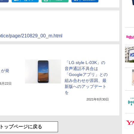
/notice/page/210829_00_m.html
「LG style L-03K」の
音声通話不具合は
K」が発
「Googleアプリ」との
組み合わせが原因、最
年6月22日
新版へのアップデート
を
2021年8月30日
トップページに戻る