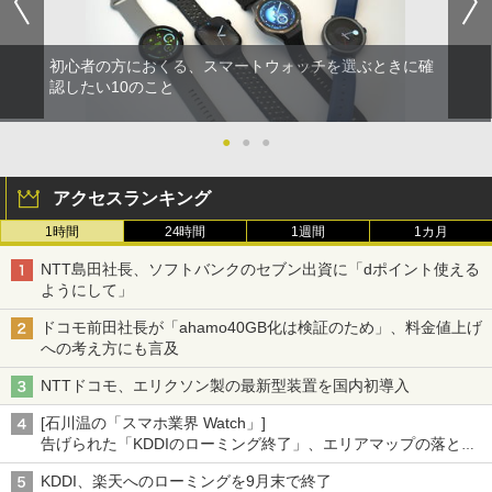
初心者の方におくる、スマートウォッチを選ぶときに確
認したい10のこと
●
●
●
アクセスランキング
1時間
24時間
1週間
1カ月
NTT島田社長、ソフトバンクのセブン出資に「dポイント使える
ようにして」
ドコモ前田社長が「ahamo40GB化は検証のため」、料金値上げ
への考え方にも言及
NTTドコモ、エリクソン製の最新型装置を国内初導入
[石川温の「スマホ業界 Watch」]
告げられた「KDDIのローミング終了」、エリアマップの落とし
穴と楽天モバイルの課題
KDDI、楽天へのローミングを9月末で終了