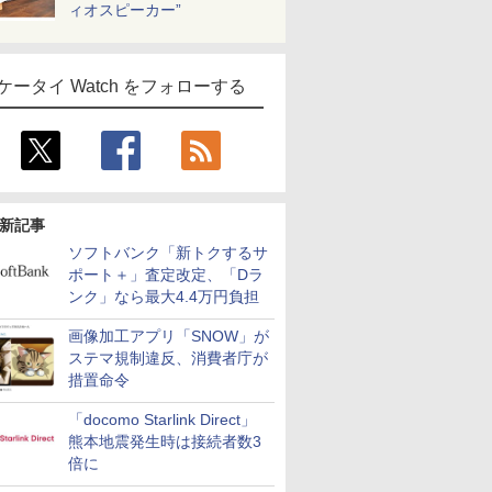
ィオスピーカー”
ケータイ Watch をフォローする
新記事
ソフトバンク「新トクするサ
ポート＋」査定改定、「Dラ
ンク」なら最大4.4万円負担
画像加工アプリ「SNOW」が
ステマ規制違反、消費者庁が
措置命令
「docomo Starlink Direct」
熊本地震発生時は接続者数3
倍に