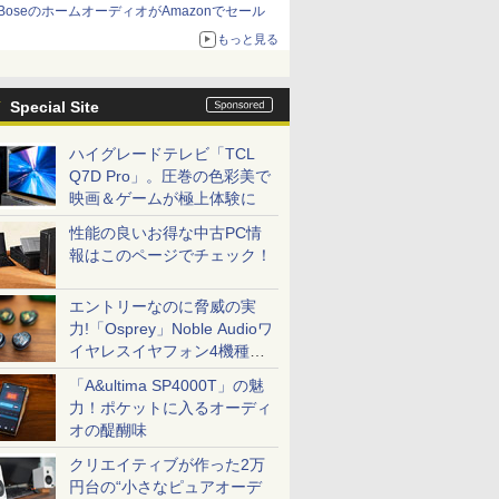
BoseのホームオーディオがAmazonでセール
もっと見る
Special Site
ハイグレードテレビ「TCL
Q7D Pro」。圧巻の色彩美で
映画＆ゲームが極上体験に
性能の良いお得な中古PC情
報はこのページでチェック！
エントリーなのに脅威の実
力!「Osprey」Noble Audioワ
イヤレスイヤフォン4機種を
一気に聴く
「A&ultima SP4000T」の魅
力！ポケットに入るオーディ
オの醍醐味
クリエイティブが作った2万
円台の“小さなピュアオーデ