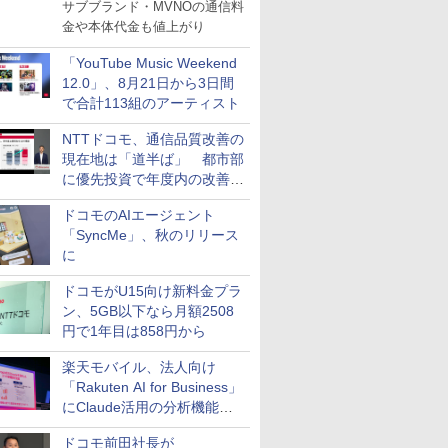
サブブランド・MVNOの通信料
金や本体代金も値上がり
「YouTube Music Weekend
12.0」、8月21日から3日間
で合計113組のアーティスト
NTTドコモ、通信品質改善の
現在地は「道半ば」 都市部
に優先投資で年度内の改善目
指す
ドコモのAIエージェント
「SyncMe」、秋のリリース
に
ドコモがU15向け新料金プラ
ン、5GB以下なら月額2508
円で1年目は858円から
楽天モバイル、法人向け
「Rakuten AI for Business」
にClaude活用の分析機能な
どを追加
ドコモ前田社長が