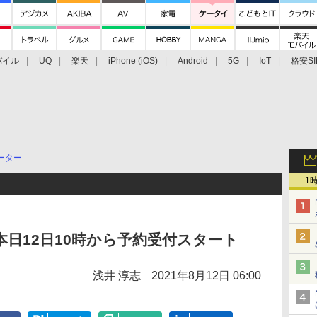
バイル
UQ
楽天
iPhone (iOS)
Android
5G
IoT
格安SI
アクセサリー
業界動向
法人向け
最新技術/その他
ーター
1
」本日12日10時から予約受付スタート
浅井 淳志
2021年8月12日 06:00