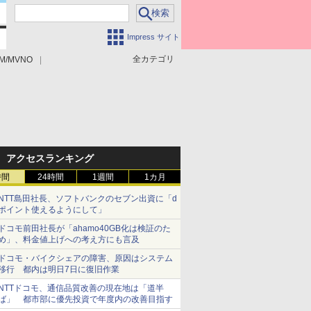
Impress サイト
全カテゴリ
M/MVNO
アクセスランキング
時間
24時間
1週間
1カ月
NTT島田社長、ソフトバンクのセブン出資に「d
ポイント使えるようにして」
ドコモ前田社長が「ahamo40GB化は検証のた
め」、料金値上げへの考え方にも言及
ドコモ・バイクシェアの障害、原因はシステム
移行 都内は明日7日に復旧作業
NTTドコモ、通信品質改善の現在地は「道半
ば」 都市部に優先投資で年度内の改善目指す