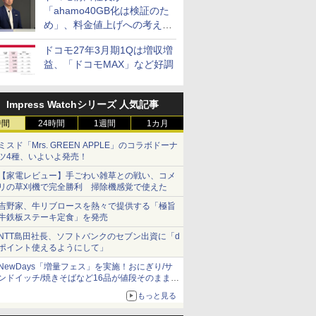
「ahamo40GB化は検証のた
め」、料金値上げへの考え方
にも言及
ドコモ27年3月期1Qは増収増
益、「ドコモMAX」など好調
Impress Watchシリーズ 人気記事
時間
24時間
1週間
1カ月
ミスド「Mrs. GREEN APPLE」のコラボドーナ
ツ4種、いよいよ発売！
【家電レビュー】手ごわい雑草との戦い、コメ
リの草刈機で完全勝利 掃除機感覚で使えた
吉野家、牛リブロースを熱々で提供する「極旨
牛鉄板ステーキ定食」を発売
NTT島田社長、ソフトバンクのセブン出資に「d
ポイント使えるようにして」
NewDays「増量フェス」を実施！おにぎり/サ
ンドイッチ/焼きそばなど16品が値段そのままで
ボリュームアップ
もっと見る