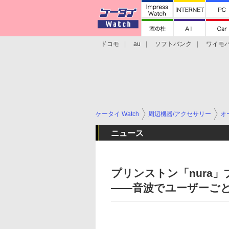
ドコモ
au
ソフトバンク
ワイモ
格安スマホ/SIMフリースマホ
周辺機器/
ケータイ Watch
周辺機器/アクセサリー
オ
ニュース
プリンストン「nura
――音波でユーザーご