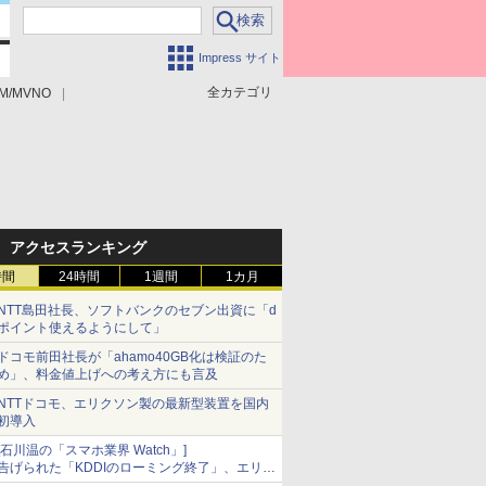
Impress サイト
全カテゴリ
M/MVNO
アクセスランキング
時間
24時間
1週間
1カ月
NTT島田社長、ソフトバンクのセブン出資に「d
ポイント使えるようにして」
ドコモ前田社長が「ahamo40GB化は検証のた
め」、料金値上げへの考え方にも言及
NTTドコモ、エリクソン製の最新型装置を国内
初導入
[石川温の「スマホ業界 Watch」]
告げられた「KDDIのローミング終了」、エリア
マップの落とし穴と楽天モバイルの課題