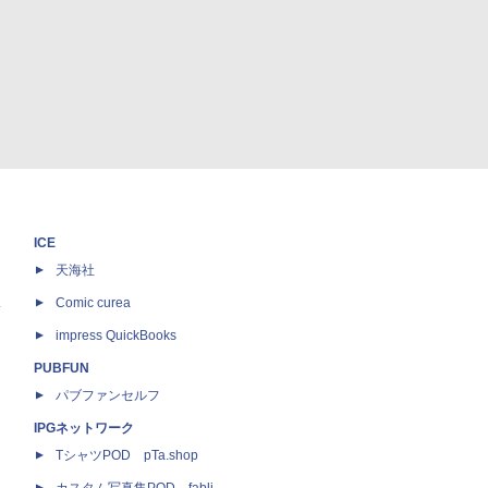
ICE
天海社
ス
Comic curea
impress QuickBooks
PUBFUN
パブファンセルフ
IPGネットワーク
TシャツPOD pTa.shop
カスタム写真集POD fabli