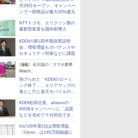
月29日オープン、キャンペー
ンで一部商品が最大20%還元
NTTドコモ、エリクソン製の
最新型装置を国内初導入
KDDIの第1四半期決算説明
会、増収増益もガバナンスや
セキュリティ対策などに課題
石川温の「スマホ業界
連載
Watch」
告げられた「KDDIのローミ
ング終了」、エリアマップの
落とし穴と楽天モバイルの課
題
KDDI松田社長、ahamoの
40GBキャンペーンに「品質
などを含めて十分対抗でき
る」
IIJの26年度1Qは増収増益、
「IIJmio」は145万回線超に