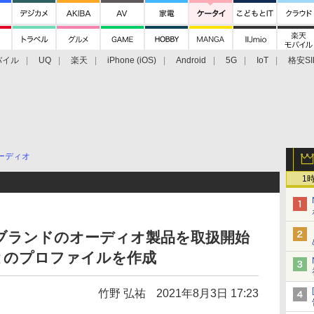
バイル
UQ
楽天
iPhone (iOS)
Android
5G
IoT
格安SI
アクセサリー
業界動向
法人向け
最新技術/その他
ーディオ
1
」ブランドのオーディオ製品を取扱開始
とのプロファイルを作成
竹野 弘祐
2021年8月3日 17:23