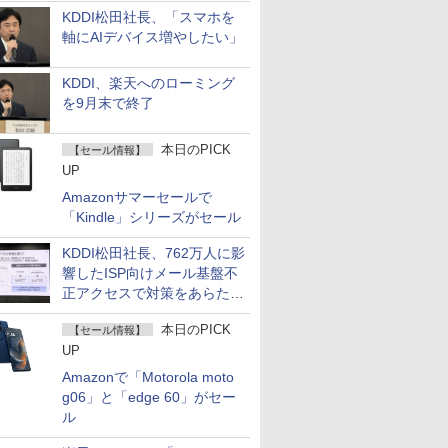
KDDI松田社長、「スマホを
軸にAIデバイス増やしたい」
KDDI、楽天へのローミング
を9月末で終了
本日のPICK
【セール情報】
UP
Amazonサマーセールで
「Kindle」シリーズがセール
KDDI松田社長、762万人に影
響したISP向けメール基盤不
正アクセスで対策をあらため
て説明
本日のPICK
【セール情報】
UP
Amazonで「Motorola moto
g06」と「edge 60」がセー
ル