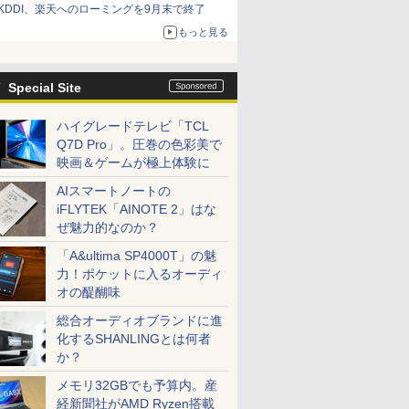
KDDI、楽天へのローミングを9月末で終了
もっと見る
Special Site
ハイグレードテレビ「TCL
Q7D Pro」。圧巻の色彩美で
映画＆ゲームが極上体験に
AIスマートノートの
iFLYTEK「AINOTE 2」はな
ぜ魅力的なのか？
「A&ultima SP4000T」の魅
力！ポケットに入るオーディ
オの醍醐味
総合オーディオブランドに進
化するSHANLINGとは何者
か？
メモリ32GBでも予算内。産
経新聞社がAMD Ryzen搭載