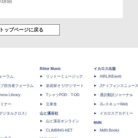
0年3月3日
トップページに戻る
Rittor Music
イカロス出版
dフォーラム
リットーミュージック
AIRLINEweb
ップ担当者フォーラム
楽器探そう!デジマート
Jディフェンスニュー
ness Library
TシャツPOD T-OD
通訳翻訳ジャーナル
セミナー
立東舎
JレスキューWeb
 X（デジタルクロス）
山と溪谷社
イカロスアカデミー
山と溪谷オンライン
MdN
CLIMBING-NET
MdN Books
ブックス