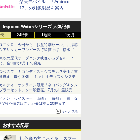
楽天モバイル、「Android
17」の対象製品を案内
Impress Watchシリーズ 人気記事
時間
24時間
1週間
1カ月
ユニクロ、今日から「お盆特別セール」。涼感
シアサッカーワンピース待望値下げ、撥水ギア
ショーツは1990円に
東映の歴代オープニング映像がカプセルトイ
に。全5種で8月下旬発売
令和のファミコンディスクシステム？安価に書
き換え可能なGB用「しましまディスクシステ
ム」
カルディ、オンライン限定「ネコバッグ＆タン
ブラーセット」を一般販売。7月の抽選販売の
当選無効分
イオン、ウイスキー「山崎」「白州」「響」な
ど7種を抽選販売。応募は本日20時まで
もっと見る
おすすめ記事
初心者の方におくる、スマー