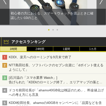
初心者の方におくる、スマートウォッチを選ぶときに確
認したい10のこと
●
●
●
アクセスランキング
1時間
24時間
1週間
1カ月
KDDI、楽天へのローミングを9月末で終了
NTT島田社長、ソフトバンクのセブン出資に「dポイント使える
ようにして」
[石川温の「スマホ業界 Watch」]
告げられた「KDDIのローミング終了」、エリアマップの落とし
穴と楽天モバイルの課題
ドコモ前田社長が「ahamo40GB化は検証のため」、料金値上げ
への考え方にも言及
KDDI松田社長、ahamoの40GBキャンペーンに「品質などを含