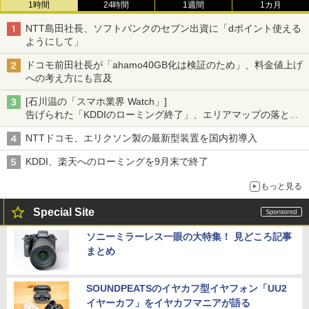
1時間
24時間
1週間
1カ月
NTT島田社長、ソフトバンクのセブン出資に「dポイント使える
ようにして」
ドコモ前田社長が「ahamo40GB化は検証のため」、料金値上げ
への考え方にも言及
[石川温の「スマホ業界 Watch」]
告げられた「KDDIのローミング終了」、エリアマップの落とし
穴と楽天モバイルの課題
NTTドコモ、エリクソン製の最新型装置を国内初導入
KDDI、楽天へのローミングを9月末で終了
もっと見る
Special Site
ソニーミラーレス一眼の大特集！ 見どころ記事
まとめ
SOUNDPEATSのイヤカフ型イヤフォン「UU2
イヤーカフ」をイヤカフマニアが語る