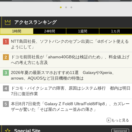
●
●
●
アクセスランキング
1時間
24時間
1週間
1カ月
NTT島田社長、ソフトバンクのセブン出資に「dポイント使える
ようにして」
ドコモ前田社長が「ahamo40GB化は検証のため」、料金値上げ
への考え方にも言及
2026年夏の最新スマホおすすめ11選 GalaxyやXperia、
arrows、AQUOSなど注目機種の特徴は
ドコモ・バイクシェアの障害、原因はシステム移行 都内は明日
7日に復旧作業
本日8月7日発売「Galaxy Z Fold8 Ultra/Fold8/Flip8」、カズレー
ザーが驚いた「そば屋のメニュー並みの薄さ」
もっと見る
Special Site