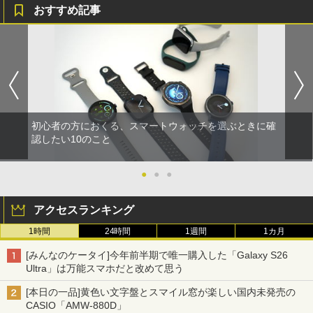
おすすめ記事
初心者の方におくる、スマートウォッチを選ぶときに確
認したい10のこと
●
●
●
アクセスランキング
1時間
24時間
1週間
1カ月
[みんなのケータイ]今年前半期で唯一購入した「Galaxy S26
Ultra」は万能スマホだと改めて思う
[本日の一品]黄色い文字盤とスマイル窓が楽しい国内未発売の
CASIO「AMW-880D」