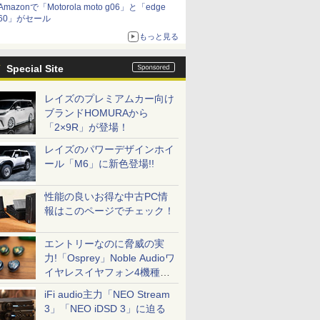
Amazonで「Motorola moto g06」と「edge
60」がセール
もっと見る
Special Site
レイズのプレミアムカー向け
ブランドHOMURAから
「2×9R」が登場！
レイズのパワーデザインホイ
ール「M6」に新色登場!!
性能の良いお得な中古PC情
報はこのページでチェック！
エントリーなのに脅威の実
力!「Osprey」Noble Audioワ
イヤレスイヤフォン4機種を
一気に聴く
iFi audio主力「NEO Stream
3」「NEO iDSD 3」に迫る