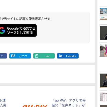
 検索で当サイトの記事を優先表示させる
ェア
はてブ
note
LinkedIn
ント運
「au PAY」アプリで松
万人突
屋の「松弁ネット」が