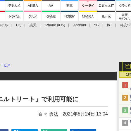
バイル
UQ
楽天
iPhone (iOS)
Android
5G
IoT
格安SI
アクセサリー
業界動向
法人向け
最新技術/その他
ービス
1
「エルトリート」で利用可能に
百々 勇汰
2021年5月24日 13:04