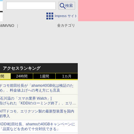
Impress サイト
全カテゴリ
M/MVNO
アクセスランキング
時間
24時間
1週間
1カ月
ドコモ前田社長が「ahamo40GB化は検証のた
め」、料金値上げへの考え方にも言及
[石川温の「スマホ業界 Watch」]
告げられた「KDDIのローミング終了」、エリア
マップの落とし穴と楽天モバイルの課題
NTTドコモ、エリクソン製の最新型装置を国内
初導入
KDDI松田社長、ahamoの40GBキャンペーンに
「品質などを含めて十分対抗できる」