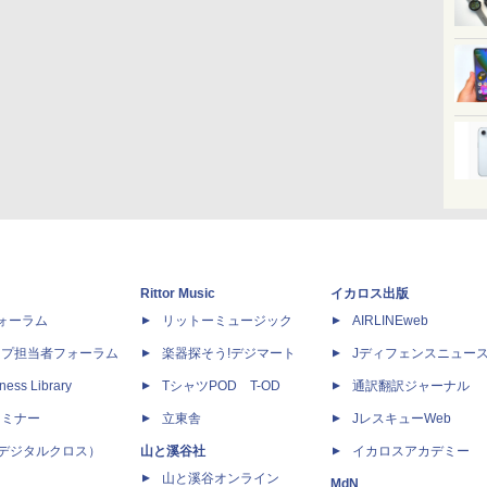
Rittor Music
イカロス出版
dフォーラム
リットーミュージック
AIRLINEweb
ップ担当者フォーラム
楽器探そう!デジマート
Jディフェンスニュー
ness Library
TシャツPOD T-OD
通訳翻訳ジャーナル
セミナー
立東舎
JレスキューWeb
 X（デジタルクロス）
山と溪谷社
イカロスアカデミー
山と溪谷オンライン
MdN