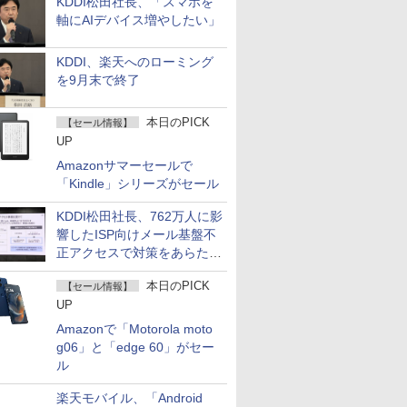
KDDI松田社長、「スマホを
軸にAIデバイス増やしたい」
KDDI、楽天へのローミング
を9月末で終了
本日のPICK
【セール情報】
UP
Amazonサマーセールで
「Kindle」シリーズがセール
KDDI松田社長、762万人に影
響したISP向けメール基盤不
正アクセスで対策をあらため
て説明
本日のPICK
【セール情報】
UP
Amazonで「Motorola moto
g06」と「edge 60」がセー
ル
楽天モバイル、「Android