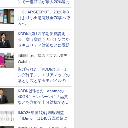
ンで一部商品が最大20%還元
「CHARGESPOT」2026年8
月より小田急電鉄全70駅へ導
入へ
KDDIの第1四半期決算説明
会、増収増益もガバナンスや
セキュリティ対策などに課題
石川温の「スマホ業界
連載
Watch」
告げられた「KDDIのローミ
ング終了」、エリアマップの
落とし穴と楽天モバイルの課
題
KDDI松田社長、ahamoの
40GBキャンペーンに「品質
などを含めて十分対抗でき
る」
IIJの26年度1Qは増収増益、
「IIJmio」は145万回線超に