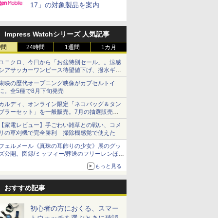
17」の対象製品を案内
Impress Watchシリーズ 人気記事
時間
24時間
1週間
1カ月
ユニクロ、今日から「お盆特別セール」。涼感
シアサッカーワンピース待望値下げ、撥水ギア
ショーツは1990円に
東映の歴代オープニング映像がカプセルトイ
に。全5種で8月下旬発売
カルディ、オンライン限定「ネコバッグ＆タン
ブラーセット」を一般販売。7月の抽選販売の
当選無効分
【家電レビュー】手ごわい雑草との戦い、コメ
リの草刈機で完全勝利 掃除機感覚で使えた
フェルメール《真珠の耳飾りの少女》展のグッ
ズ公開。図録/ミッフィー/葬送のフリーレンほ
か、注目ブランドコラボが実現
もっと見る
おすすめ記事
初心者の方におくる、スマー