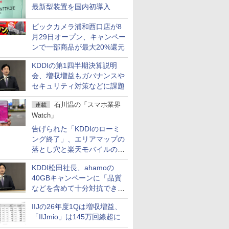
最新型装置を国内初導入
ビックカメラ浦和西口店が8
月29日オープン、キャンペー
ンで一部商品が最大20%還元
KDDIの第1四半期決算説明
会、増収増益もガバナンスや
セキュリティ対策などに課題
石川温の「スマホ業界
連載
Watch」
告げられた「KDDIのローミ
ング終了」、エリアマップの
落とし穴と楽天モバイルの課
題
KDDI松田社長、ahamoの
40GBキャンペーンに「品質
などを含めて十分対抗でき
る」
IIJの26年度1Qは増収増益、
「IIJmio」は145万回線超に