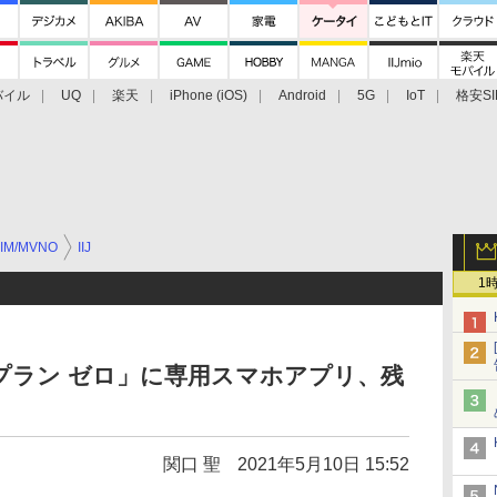
バイル
UQ
楽天
iPhone (iOS)
Android
5G
IoT
格安SI
アクセサリー
業界動向
法人向け
最新技術/その他
IM/MVNO
IIJ
1
データプラン ゼロ」に専用スマホアプリ、残
関口 聖
2021年5月10日 15:52