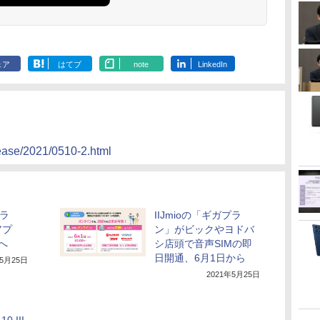
ェア
はてブ
note
LinkedIn
lease/2021/0510-2.html
プラ
IIJmioの「ギガプラ
アプ
ン」がビックやヨドバ
へ
シ店頭で音声SIMの即
日開通、6月1日から
年5月25日
2021年5月25日
0 III