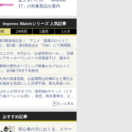
楽天モバイル、「Android
17」の対象製品を案内
Impress Watchシリーズ 人気記事
時間
24時間
1週間
1カ月
第3期放送記念！ アニメ「薬屋のひとりご
と」第1期・第2期全話を「TVer」にて期間限定
で順次無料配信開始
ユニクロ、今日から「お盆特別セール」。涼感
シアサッカーワンピース待望値下げ、撥水ギア
ショーツは1990円に
東映の歴代オープニング映像がカプセルトイ
に。全5種で8月下旬発売
九州の高速道路、お盆期間は松橋ICなど通行止
め端末を先頭にした渋滞予測。東九州道への迂
回は料金調整を実施
はやぶさ50％オフの「新幹線eチケット（トク
だ値スペシャル28）」発売。秋冬乗車分、えき
ねっと限定
もっと見る
おすすめ記事
初心者の方におくる、スマー