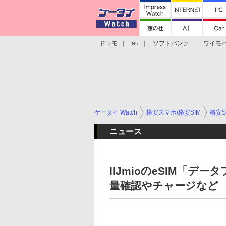
ドコモ
au
ソフトバンク
ワイモ
格安スマホ/SIMフリースマホ
周辺機器/
ケータイ Watch
格安スマホ/格安SIM
格安S
ニュース
IIJmioのeSIM「
量確認やチャージなど