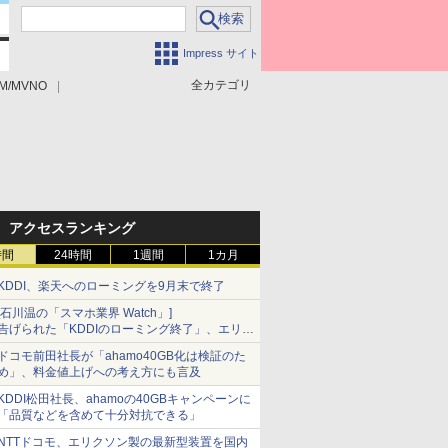
Impress サイト
全カテゴリ
M/MVNO
アクセスランキング
時間
24時間
1週間
1カ月
KDDI、楽天へのローミングを9月末で終了
[石川温の「スマホ業界 Watch」]
告げられた「KDDIのローミング終了」、エリア
マップの落とし穴と楽天モバイルの課題
ドコモ前田社長が「ahamo40GB化は検証のた
め」、料金値上げへの考え方にも言及
KDDI松田社長、ahamoの40GBキャンペーンに
「品質などを含めて十分対抗できる」
NTTドコモ、エリクソン製の最新型装置を国内