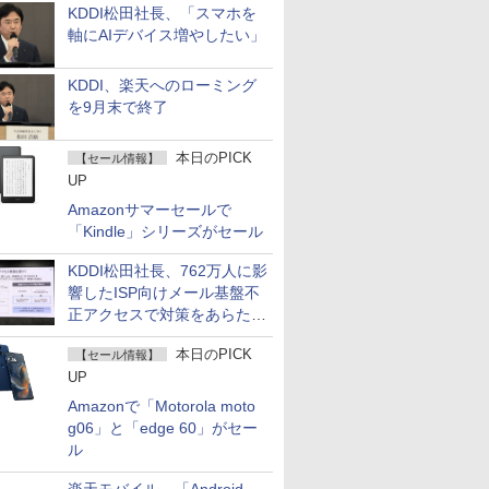
KDDI松田社長、「スマホを
軸にAIデバイス増やしたい」
KDDI、楽天へのローミング
を9月末で終了
本日のPICK
【セール情報】
UP
Amazonサマーセールで
「Kindle」シリーズがセール
KDDI松田社長、762万人に影
響したISP向けメール基盤不
正アクセスで対策をあらため
て説明
本日のPICK
【セール情報】
UP
Amazonで「Motorola moto
g06」と「edge 60」がセー
ル