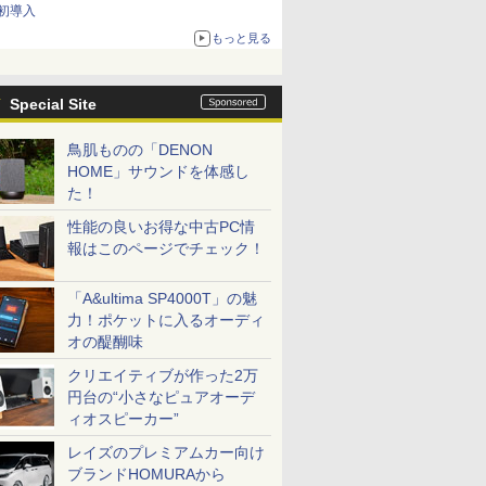
初導入
もっと見る
Special Site
鳥肌ものの「DENON
HOME」サウンドを体感し
た！
性能の良いお得な中古PC情
報はこのページでチェック！
「A&ultima SP4000T」の魅
力！ポケットに入るオーディ
オの醍醐味
クリエイティブが作った2万
円台の“小さなピュアオーデ
ィオスピーカー”
レイズのプレミアムカー向け
ブランドHOMURAから