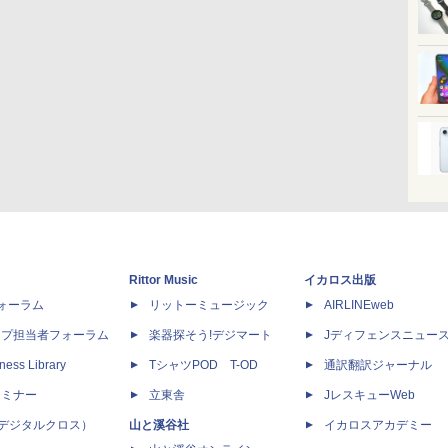
Rittor Music
イカロス出版
dフォーラム
リットーミュージック
AIRLINEweb
ップ担当者フォーラム
楽器探そう!デジマート
Jディフェンスニュー
ness Library
TシャツPOD T-OD
通訳翻訳ジャーナル
セミナー
立東舎
JレスキューWeb
 X（デジタルクロス）
山と溪谷社
イカロスアカデミー