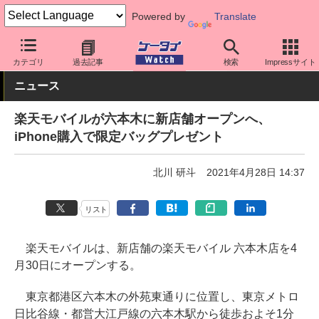
Powered by
Translate
ケータイ Watch
キャリア
楽天
サポート
カテゴリ
過去記事
検索
Impressサイト
ニュース
楽天モバイルが六本木に新店舗オープンへ、
iPhone購入で限定バッグプレゼント
北川 研斗
2021年4月28日 14:37
リスト
楽天モバイルは、新店舗の楽天モバイル 六本木店を4
月30日にオープンする。
東京都港区六本木の外苑東通りに位置し、東京メトロ
日比谷線・都営大江戸線の六本木駅から徒歩およそ1分