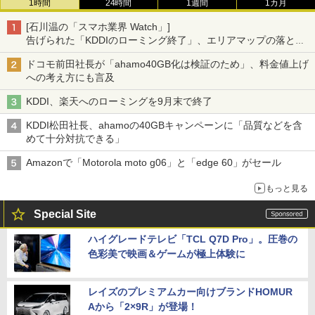
1時間
24時間
1週間
1カ月
[石川温の「スマホ業界 Watch」]
告げられた「KDDIのローミング終了」、エリアマップの落とし
穴と楽天モバイルの課題
ドコモ前田社長が「ahamo40GB化は検証のため」、料金値上げ
への考え方にも言及
KDDI、楽天へのローミングを9月末で終了
KDDI松田社長、ahamoの40GBキャンペーンに「品質などを含
めて十分対抗できる」
Amazonで「Motorola moto g06」と「edge 60」がセール
もっと見る
Special Site
ハイグレードテレビ「TCL Q7D Pro」。圧巻の
色彩美で映画＆ゲームが極上体験に
レイズのプレミアムカー向けブランドHOMUR
Aから「2×9R」が登場！