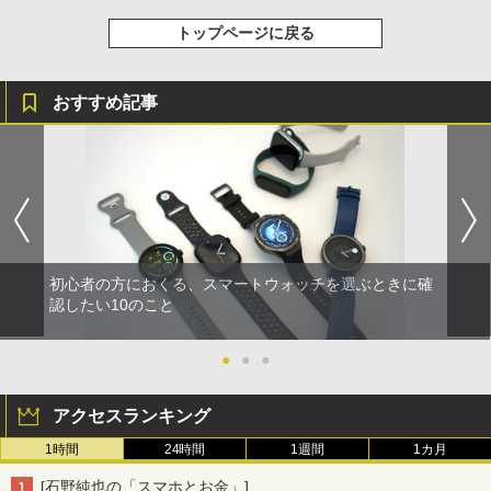
トップページに戻る
おすすめ記事
初心者の方におくる、スマートウォッチを選ぶときに確
認したい10のこと
●
●
●
アクセスランキング
1時間
24時間
1週間
1カ月
[石野純也の「スマホとお金」]