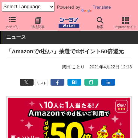
Powered by
Translate
ケータイ Watch
アプリ・サービス
決済/金融
カテゴリ
過去記事
検索
Impressサイト
ニュース
「Amazonでd払い」抽選でdポイント50倍還元
柴田 ことり
2021年4月22日 12:13
リスト