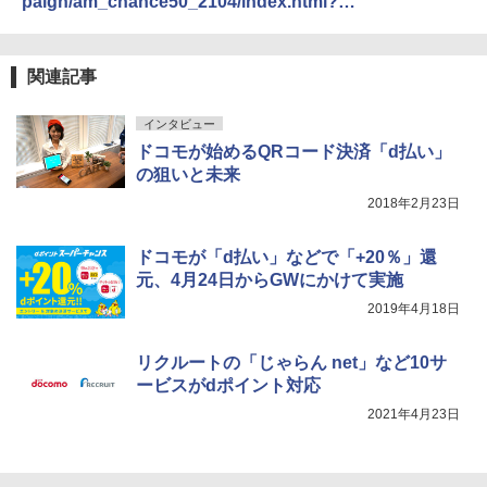
paign/am_chance50_2104/index.html?
utm_source=dpayment&utm_medium=applink&utm_
campaign=dpayment_202104_dpay-cpn-am-
chance50-2104&utm_content=dapp_cpsmlbnr
関連記事
インタビュー
ドコモが始めるQRコード決済「d払い」
の狙いと未来
2018年2月23日
ドコモが「d払い」などで「+20％」還
元、4月24日からGWにかけて実施
2019年4月18日
リクルートの「じゃらん net」など10サ
ービスがdポイント対応
2021年4月23日