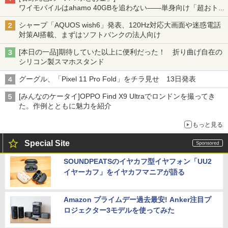
ワイモバイルはahamo 40GBを追わない――単身向け「超おトク
割」の安さと1年限定の注意点
シャープ「AQUOS wish6」発表、120Hz対応大画面や迷惑電話
対策AI搭載、まずはソフトバンクの法人向け
[本日の一品]期待していた以上に便利だった！ 折り曲げ自在の
シリコン製スマホスタンド
グーグル、「Pixel 11 Pro Fold」をチラ見せ 13日発表
[みんなのケータイ]OPPO Find X9 Ultraでロンドンを撮ってき
た。作例とともに魅力を紹介
もっと見る
Special Site
SOUNDPEATSのイヤカフ型イヤフォン「UU2
イヤーカフ」をイヤカフマニアが語る
Amazon プライムデー過去最安! Anker注目プ
ロジェクター3モデルを使ってみた