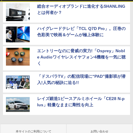
総合オーディオブランドに進化するSHANLING
とは何者か？
ハイグレードテレビ「TCL Q7D Pro」。圧巻の
色彩美で映画＆ゲームが極上体験に
エントリーなのに脅威の実力!「Osprey」Nobl
e Audioワイヤレスイヤフォン4機種を一気に聴
く
「ドスパラTV」の配信現場に“PAD”撮影班が潜
入!人気の秘訣に迫る!!
レイズ鍛造1ピースアルミホイール「CE28 N-p
lus」軽量なままに剛性を向上
本サイトのご利用について
お問い合わせ