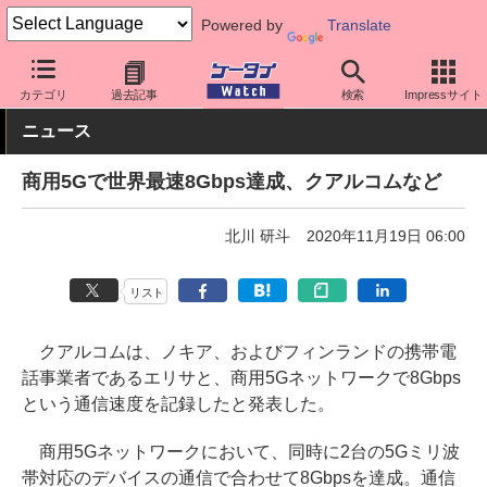
Powered by
Translate
ケータイ Watch
最新技術/その他
5G
カテゴリ
過去記事
検索
Impressサイト
ニュース
商用5Gで世界最速8Gbps達成、クアルコムなど
北川 研斗
2020年11月19日 06:00
リスト
クアルコムは、ノキア、およびフィンランドの携帯電
話事業者であるエリサと、商用5Gネットワークで8Gbps
という通信速度を記録したと発表した。
商用5Gネットワークにおいて、同時に2台の5Gミリ波
帯対応のデバイスの通信で合わせて8Gbpsを達成。通信