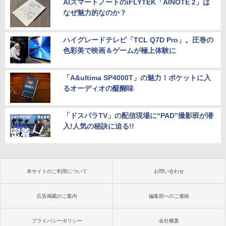
AIスマートノートのiFLYTEK「AINOTE 2」は
なぜ魅力的なのか？
ハイグレードテレビ「TCL Q7D Pro」。圧巻の
色彩美で映画＆ゲームが極上体験に
「A&ultima SP4000T」の魅力！ポケットに入
るオーディオの醍醐味
「ドスパラTV」の配信現場に“PAD”撮影班が潜
入!人気の秘訣に迫る!!
本サイトのご利用について
お問い合わせ
広告掲載のご案内
編集部へのご連絡
プライバシーポリシー
会社概要