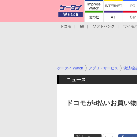
ドコモ
au
ソフトバンク
ワイモ
格安スマホ/SIMフリースマホ
周辺機器/
ケータイ Watch
アプリ・サービス
決済/金
ニュース
ドコモがd払いお買い物