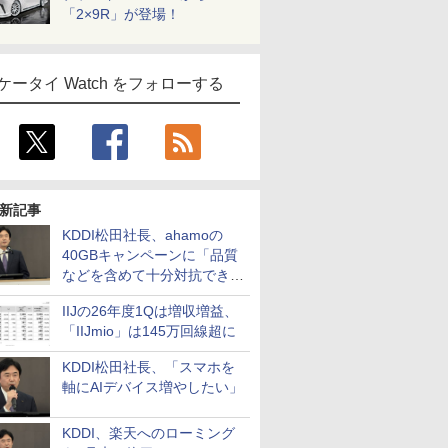
「2×9R」が登場！
ケータイ Watch をフォローする
新記事
KDDI松田社長、ahamoの
40GBキャンペーンに「品質
などを含めて十分対抗でき
る」
IIJの26年度1Qは増収増益、
「IIJmio」は145万回線超に
KDDI松田社長、「スマホを
軸にAIデバイス増やしたい」
KDDI、楽天へのローミング