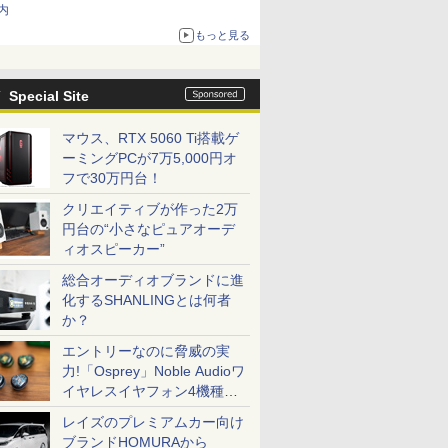
内
もっと見る
Special Site
マウス、RTX 5060 Ti搭載ゲ
ーミングPCが7万5,000円オ
フで30万円台！
クリエイティブが作った2万
円台の“小さなピュアオーデ
ィオスピーカー”
総合オーディオブランドに進
化するSHANLINGとは何者
か？
エントリーなのに脅威の実
力!「Osprey」Noble Audioワ
イヤレスイヤフォン4機種を
一気に聴く
レイズのプレミアムカー向け
ブランドHOMURAから