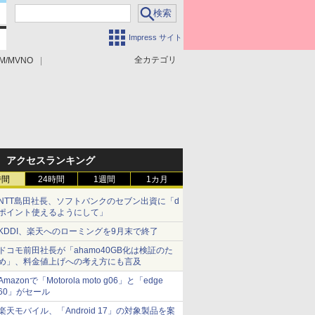
Impress サイト
全カテゴリ
M/MVNO
アクセスランキング
時間
24時間
1週間
1カ月
NTT島田社長、ソフトバンクのセブン出資に「d
ポイント使えるようにして」
KDDI、楽天へのローミングを9月末で終了
ドコモ前田社長が「ahamo40GB化は検証のた
め」、料金値上げへの考え方にも言及
Amazonで「Motorola moto g06」と「edge
60」がセール
楽天モバイル、「Android 17」の対象製品を案