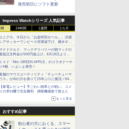
発売初日にソフト更新
Impress Watchシリーズ 人気記事
時間
24時間
1週間
1カ月
ユニクロ、今日から「お盆特別セール」。涼感
シアサッカーワンピース待望値下げ、撥水ギア
ショーツは1990円に
マクドナルド、マックデリバリーの朝マックの
最低注文料金が500円値上げ。8月18日より
1,500円から受付
ミスド「Mrs. GREEN APPLE」のコラボドーナ
ツ4種、いよいよ発売！
老舗のマウスユーティリティ「チューチューマ
ウス」がAIの力を借りて15年ぶりに復活／64bit
化、Windows 10/11、「Chrome」も走り回
【家電レビュー】手ごわい雑草との戦い、コメ
る。復活記念で2026年末まで500円
リの草刈機で完全勝利 掃除機感覚で使えた
もっと見る
おすすめ記事
初心者の方におくる、スマー