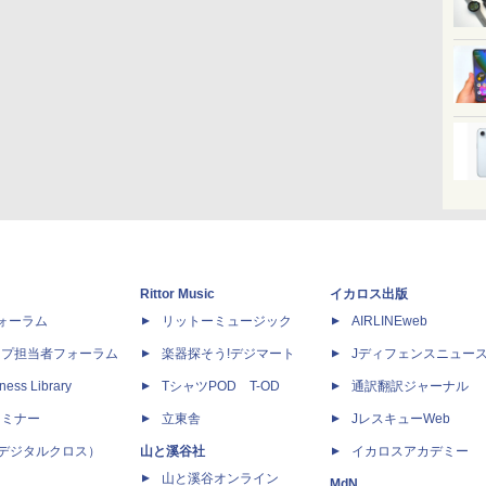
Rittor Music
イカロス出版
dフォーラム
リットーミュージック
AIRLINEweb
ップ担当者フォーラム
楽器探そう!デジマート
Jディフェンスニュー
ness Library
TシャツPOD T-OD
通訳翻訳ジャーナル
セミナー
立東舎
JレスキューWeb
 X（デジタルクロス）
山と溪谷社
イカロスアカデミー
山と溪谷オンライン
MdN