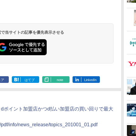
 検索で当サイトの記事を優先表示させる
ェア
はてブ
note
LinkedIn
、dポイント加盟店かつd払い加盟店の買い回りで最大
y/pdf/info/news_release/topics_201001_01.pdf