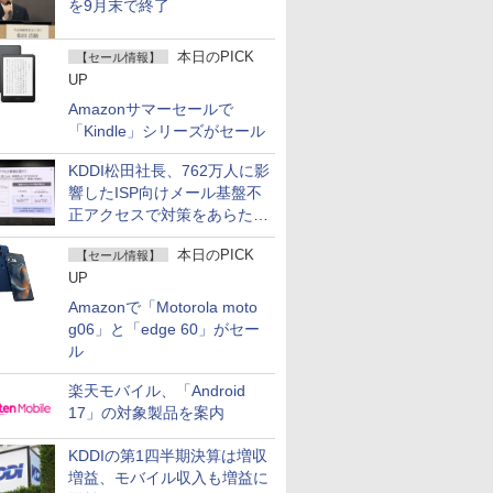
を9月末で終了
本日のPICK
【セール情報】
UP
Amazonサマーセールで
「Kindle」シリーズがセール
KDDI松田社長、762万人に影
響したISP向けメール基盤不
正アクセスで対策をあらため
て説明
本日のPICK
【セール情報】
UP
Amazonで「Motorola moto
g06」と「edge 60」がセー
ル
楽天モバイル、「Android
17」の対象製品を案内
KDDIの第1四半期決算は増収
増益、モバイル収入も増益に