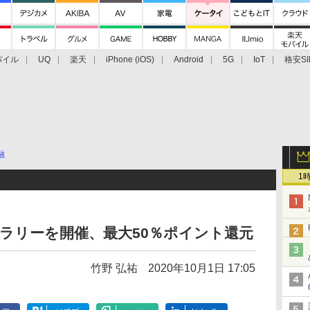
バイル
UQ
楽天
iPhone (iOS)
Android
5G
IoT
格安SI
アクセサリー
業界動向
法人向け
最新技術/その他
融
1
ラリーを開催、最大50％ポイント還元
竹野 弘祐
2020年10月1日 17:05