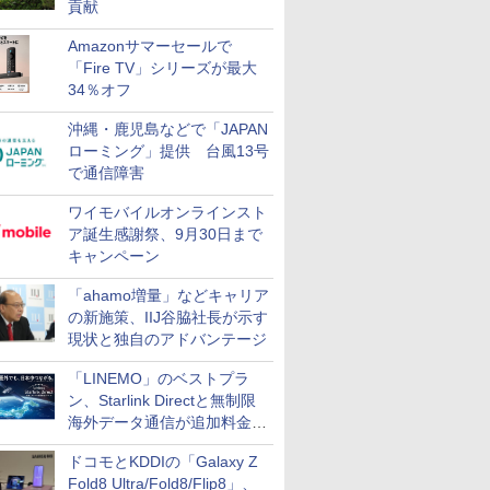
貢献
Amazonサマーセールで
「Fire TV」シリーズが最大
34％オフ
沖縄・鹿児島などで「JAPAN
ローミング」提供 台風13号
で通信障害
ワイモバイルオンラインスト
ア誕生感謝祭、9月30日まで
キャンペーン
「ahamo増量」などキャリア
の新施策、IIJ谷脇社長が示す
現状と独自のアドバンテージ
「LINEMO」のベストプラ
ン、Starlink Directと無制限
海外データ通信が追加料金な
しに
ドコモとKDDIの「Galaxy Z
Fold8 Ultra/Fold8/Flip8」、