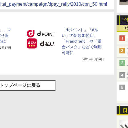
keitai_payment/campaign/dpay_rally/2010/cpn_50.html
1
」、マ
「dポイント」「d払
乗せ追
い」の新規加盟店、
当に
「Francfranc」や「鎌
倉パスタ」などで利用
年7月17日
可能に
2020年8月24日
トップページに戻る