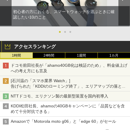
初心者の方におくる、スマートウォッチを選ぶときに確
認したい10のこと
●
●
●
アクセスランキング
1時間
24時間
1週間
1カ月
ドコモ前田社長が「ahamo40GB化は検証のため」、料金値上げ
への考え方にも言及
[石川温の「スマホ業界 Watch」]
告げられた「KDDIのローミング終了」、エリアマップの落とし
穴と楽天モバイルの課題
NTTドコモ、エリクソン製の最新型装置を国内初導入
KDDI松田社長、ahamoの40GBキャンペーンに「品質などを含
めて十分対抗できる」
Amazonで「Motorola moto g06」と「edge 60」がセール