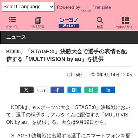
Powered by
Translate
ケータイ Watch
キャリア
au
アプリ・サービス
カテゴリ
過去記事
検索
Impressサイト
ニュース
KDDI、「STAGE:0」決勝大会で選手の表情も配
信する「MULTI VISION by au」を提供
北川 研斗
2020年9月14日 12:05
リスト
KDDIは、eスポーツの大会「STAGE:0」決勝戦におい
て、選手の様子をリアルタイムに配信する「MULTI VISI
ON by au」を提供する。大会は9月19日から。
STAGE:0決勝戦に出場する選手にスマートフォンを配