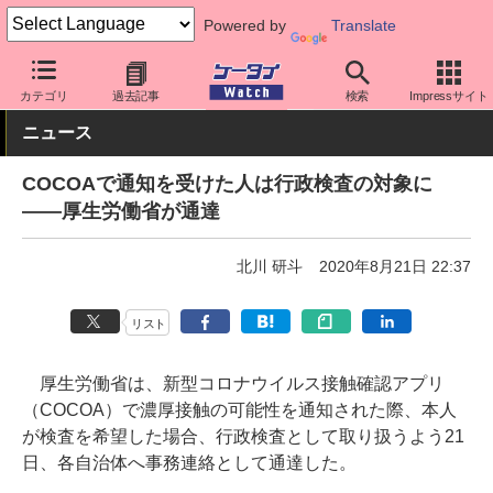
Powered by
Translate
ケータイ Watch
業界動向
災害・防災
カテゴリ
過去記事
検索
Impressサイト
ニュース
COCOAで通知を受けた人は行政検査の対象に
――厚生労働省が通達
北川 研斗
2020年8月21日 22:37
リスト
厚生労働省は、新型コロナウイルス接触確認アプリ
（COCOA）で濃厚接触の可能性を通知された際、本人
が検査を希望した場合、行政検査として取り扱うよう21
日、各自治体へ事務連絡として通達した。