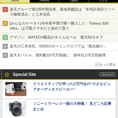
1時間
24時間
1週間
1カ月
楽天グループ第2四半期決算、基地局建設は「年内計画分リソー
ス確保済み」と三木谷氏
[みんなのケータイ]今年前半期で唯一購入した「Galaxy S26
Ultra」は万能スマホだと改めて思う
アマゾン、MATECH製品がタイムセール 最大50％オフ
楽天の三木谷氏、KDDIのローミングエリアは「順次縮小」
楽天モバイル、契約数1075万回線に 前年比178万回線増
もっと見る
Special Site
クリエイティブが作った2万円台の“小さなピュ
アオーディオスピーカー”
ソニーミラーレス一眼の大特集！ 見どころ記事
まとめ