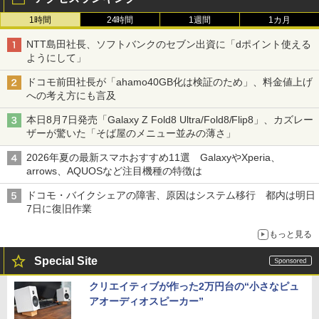
1時間
24時間
1週間
1カ月
NTT島田社長、ソフトバンクのセブン出資に「dポイント使える
ようにして」
ドコモ前田社長が「ahamo40GB化は検証のため」、料金値上げ
への考え方にも言及
本日8月7日発売「Galaxy Z Fold8 Ultra/Fold8/Flip8」、カズレー
ザーが驚いた「そば屋のメニュー並みの薄さ」
2026年夏の最新スマホおすすめ11選 GalaxyやXperia、
arrows、AQUOSなど注目機種の特徴は
ドコモ・バイクシェアの障害、原因はシステム移行 都内は明日
7日に復旧作業
もっと見る
Special Site
クリエイティブが作った2万円台の“小さなピュ
アオーディオスピーカー”