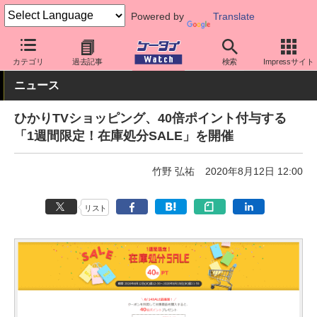
Powered by
Translate
ケータイ Watch
周辺機器/アクセサリー
その他
カテゴリ
過去記事
検索
Impressサイト
ニュース
ひかりTVショッピング、40倍ポイント付与する
「1週間限定！在庫処分SALE」を開催
竹野 弘祐
2020年8月12日 12:00
リスト