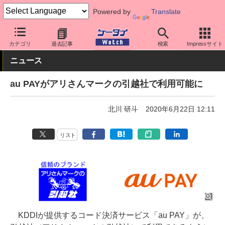
Powered by
Translate
ケータイ Watch
キャリア
au
アプリ・サービス
カテゴリ
過去記事
検索
Impressサイト
ニュース
au PAYがアリさんマークの引越社で利用可能に
北川 研斗
2020年6月22日 12:11
リスト
KDDIが提供するコード決済サービス「au PAY」が、