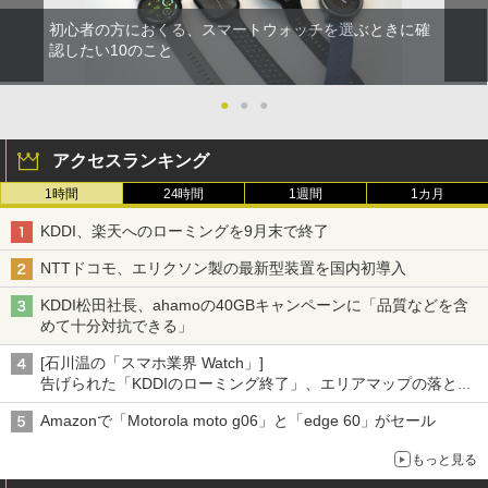
初心者の方におくる、スマートウォッチを選ぶときに確
認したい10のこと
●
●
●
アクセスランキング
1時間
24時間
1週間
1カ月
KDDI、楽天へのローミングを9月末で終了
NTTドコモ、エリクソン製の最新型装置を国内初導入
KDDI松田社長、ahamoの40GBキャンペーンに「品質などを含
めて十分対抗できる」
[石川温の「スマホ業界 Watch」]
告げられた「KDDIのローミング終了」、エリアマップの落とし
穴と楽天モバイルの課題
Amazonで「Motorola moto g06」と「edge 60」がセール
もっと見る