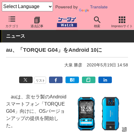
Powered by
Translate
ケータイ Watch
キャリア
au
ソフト更新
カテゴリ
過去記事
検索
Impressサイト
ニュース
au、「TORQUE G04」をAndroid 10に
大泉 勝彦
2020年5月19日 14:58
リスト
auは、京セラ製のAndroid
スマートフォン「TORQUE
G04」向けに、OSバージョ
ンアップの提供を開始し
た。