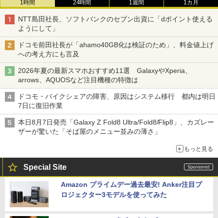
1時間
24時間
1週間
1カ月
NTT島田社長、ソフトバンクのセブン出資に「dポイント使える
ようにして」
ドコモ前田社長が「ahamo40GB化は検証のため」、料金値上げ
への考え方にも言及
2026年夏の最新スマホおすすめ11選 GalaxyやXperia、
arrows、AQUOSなど注目機種の特徴は
ドコモ・バイクシェアの障害、原因はシステム移行 都内は明日
7日に復旧作業
本日8月7日発売「Galaxy Z Fold8 Ultra/Fold8/Flip8」、カズレー
ザーが驚いた「そば屋のメニュー並みの薄さ」
もっと見る
Special Site
Amazon プライムデー過去最安! Anker注目プ
ロジェクター3モデルを使ってみた