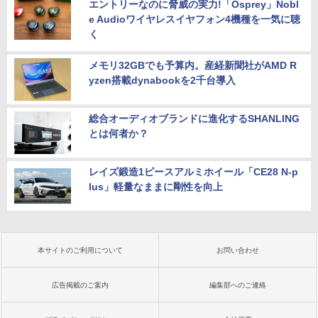
エントリーなのに脅威の実力!「Osprey」Nobl
e Audioワイヤレスイヤフォン4機種を一気に聴
く
メモリ32GBでも予算内。産経新聞社がAMD R
yzen搭載dynabookを2千台導入
総合オーディオブランドに進化するSHANLING
とは何者か？
レイズ鍛造1ピースアルミホイール「CE28 N-p
lus」軽量なままに剛性を向上
本サイトのご利用について
お問い合わせ
広告掲載のご案内
編集部へのご連絡