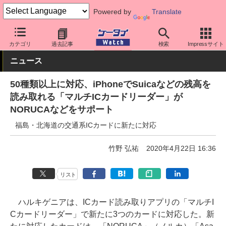
Powered by
Translate
ケータイ Watch
OS
iPhone (iOS)
アプリ・サービス
カテゴリ
過去記事
検索
Impressサイト
ニュース
50種類以上に対応、iPhoneでSuicaなどの残高を
読み取れる「マルチICカードリーダー」が
NORUCAなどをサポート
福島・北海道の交通系ICカードに新たに対応
竹野 弘祐
2020年4月22日 16:36
リスト
ハルキゲニアは、ICカード読み取りアプリの「マルチI
Cカードリーダー」で新たに3つのカードに対応した。新