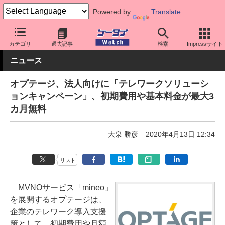
Powered by
Translate
ケータイ Watch
アプリ・サービス
テレワーク/在宅勤務
カテゴリ
過去記事
検索
Impressサイト
ニュース
オプテージ、法人向けに「テレワークソリューシ
ョンキャンペーン」、初期費用や基本料金が最大3
カ月無料
大泉 勝彦
2020年4月13日 12:34
リスト
MVNOサービス「mineo」
を展開するオプテージは、
企業のテレワーク導入支援
策として、初期費用や月額