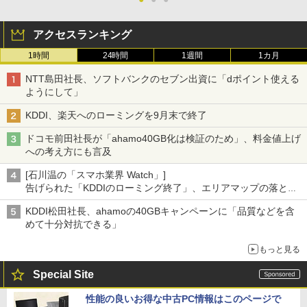
アクセスランキング
1時間
24時間
1週間
1カ月
NTT島田社長、ソフトバンクのセブン出資に「dポイント使える
ようにして」
KDDI、楽天へのローミングを9月末で終了
ドコモ前田社長が「ahamo40GB化は検証のため」、料金値上げ
への考え方にも言及
[石川温の「スマホ業界 Watch」]
告げられた「KDDIのローミング終了」、エリアマップの落とし
穴と楽天モバイルの課題
KDDI松田社長、ahamoの40GBキャンペーンに「品質などを含
めて十分対抗できる」
もっと見る
Special Site
性能の良いお得な中古PC情報はこのページで