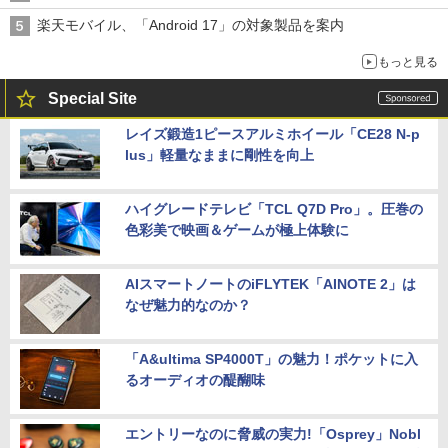
楽天モバイル、「Android 17」の対象製品を案内
もっと見る
Special Site
レイズ鍛造1ピースアルミホイール「CE28 N-p
lus」軽量なままに剛性を向上
ハイグレードテレビ「TCL Q7D Pro」。圧巻の
色彩美で映画＆ゲームが極上体験に
AIスマートノートのiFLYTEK「AINOTE 2」は
なぜ魅力的なのか？
「A&ultima SP4000T」の魅力！ポケットに入
るオーディオの醍醐味
エントリーなのに脅威の実力!「Osprey」Nobl