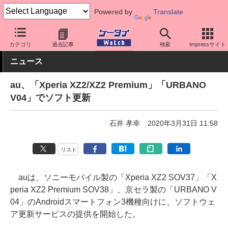
Powered by
Translate
ケータイ Watch
キャリア
au
ソフト更新
カテゴリ
過去記事
検索
Impressサイト
ニュース
au、「Xperia XZ2/XZ2 Premium」「URBANO
V04」でソフト更新
石井 孝幸
2020年3月31日 11:58
リスト
auは、ソニーモバイル製の「Xperia XZ2 SOV37」「X
peria XZ2 Premium SOV38」、京セラ製の「URBANO V
04」のAndroidスマートフォン3機種向けに、ソフトウェ
ア更新サービスの提供を開始した。