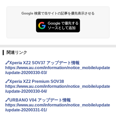
Google 検索で当サイトの記事を優先表示させる
関連リンク
🔗Xperia XZ2 SOV37 アップデート情報
https://www.au.com/information/notice_mobile/update
/update-20200330-03/
🔗Xperia XZ2 Premium SOV38
https://www.au.com/information/notice_mobile/update
/update-20200330-04/
🔗URBANO V04 アップデート情報
https://www.au.com/information/notice_mobile/update
/update-20200331-01/