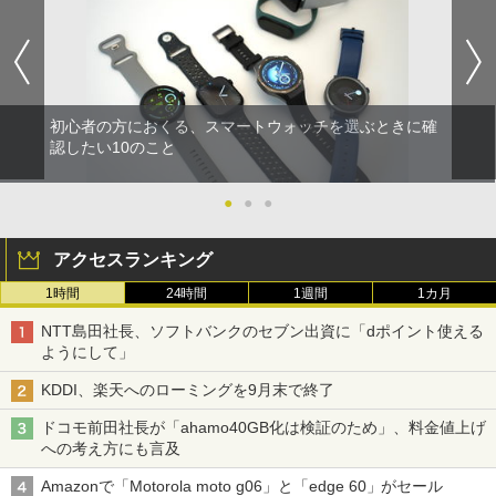
初心者の方におくる、スマートウォッチを選ぶときに確
認したい10のこと
●
●
●
アクセスランキング
1時間
24時間
1週間
1カ月
NTT島田社長、ソフトバンクのセブン出資に「dポイント使える
ようにして」
KDDI、楽天へのローミングを9月末で終了
ドコモ前田社長が「ahamo40GB化は検証のため」、料金値上げ
への考え方にも言及
Amazonで「Motorola moto g06」と「edge 60」がセール