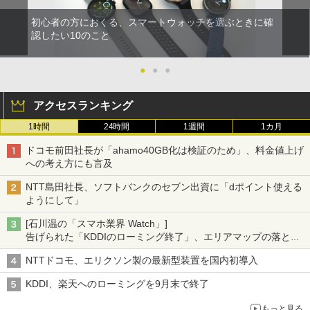
初心者の方におくる、スマートウォッチを選ぶときに確
認したい10のこと
●
●
●
アクセスランキング
1時間
24時間
1週間
1カ月
ドコモ前田社長が「ahamo40GB化は検証のため」、料金値上げ
への考え方にも言及
NTT島田社長、ソフトバンクのセブン出資に「dポイント使える
ようにして」
[石川温の「スマホ業界 Watch」]
告げられた「KDDIのローミング終了」、エリアマップの落とし
穴と楽天モバイルの課題
NTTドコモ、エリクソン製の最新型装置を国内初導入
KDDI、楽天へのローミングを9月末で終了
もっと見る