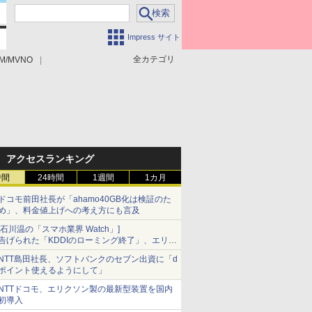
Impress サイト
全カテゴリ
M/MVNO
アクセスランキング
時間
24時間
1週間
1カ月
ドコモ前田社長が「ahamo40GB化は検証のた
め」、料金値上げへの考え方にも言及
[石川温の「スマホ業界 Watch」]
告げられた「KDDIのローミング終了」、エリア
マップの落とし穴と楽天モバイルの課題
NTT島田社長、ソフトバンクのセブン出資に「d
ポイント使えるようにして」
NTTドコモ、エリクソン製の最新型装置を国内
初導入