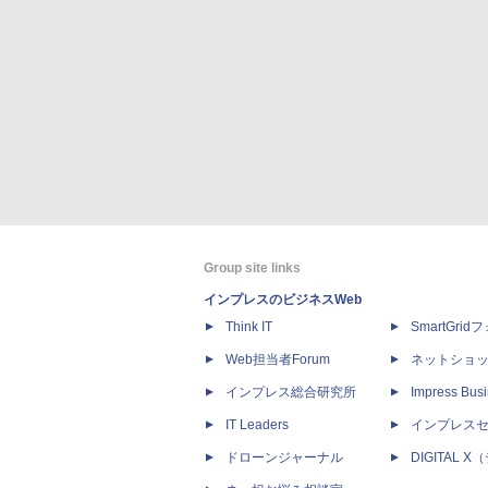
Group site links
インプレスのビジネスWeb
Think IT
SmartGri
Web担当者Forum
ネットショ
インプレス総合研究所
Impress Busi
IT Leaders
インプレス
ドローンジャーナル
DIGITAL