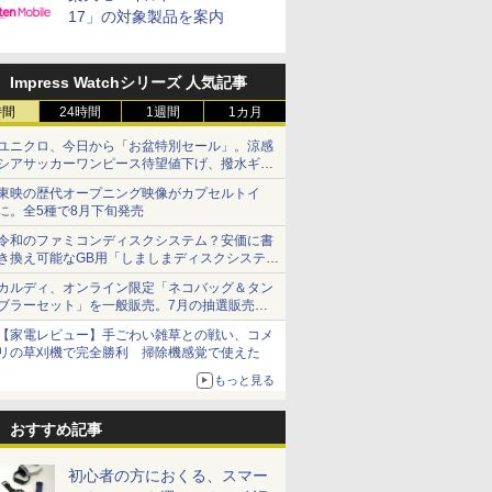
17」の対象製品を案内
Impress Watchシリーズ 人気記事
時間
24時間
1週間
1カ月
ユニクロ、今日から「お盆特別セール」。涼感
シアサッカーワンピース待望値下げ、撥水ギア
ショーツは1990円に
東映の歴代オープニング映像がカプセルトイ
に。全5種で8月下旬発売
令和のファミコンディスクシステム？安価に書
き換え可能なGB用「しましまディスクシステ
ム」
カルディ、オンライン限定「ネコバッグ＆タン
ブラーセット」を一般販売。7月の抽選販売の
当選無効分
【家電レビュー】手ごわい雑草との戦い、コメ
リの草刈機で完全勝利 掃除機感覚で使えた
もっと見る
おすすめ記事
初心者の方におくる、スマー