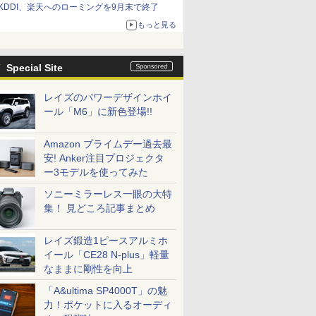
KDDI、楽天へのローミングを9月末で終了
もっと見る
Special Site
レイズのパワーデザインホイ
ール「M6」に新色登場!!
Amazon プライムデー過去最
安! Anker注目プロジェクタ
ー3モデルを使ってみた
ソニーミラーレス一眼の大特
集！ 見どころ記事まとめ
レイズ鍛造1ピースアルミホ
イール「CE28 N-plus」軽量
なままに剛性を向上
「A&ultima SP4000T」の魅
力！ポケットに入るオーディ