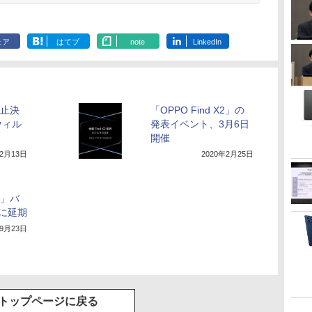
ェア
はてブ
note
LinkedIn
中止決
「OPPO Find X2」の
ウィル
発表イベント、3月6日
開催
年2月13日
2020年2月25日
C」バ
に延期
年9月23日
トップページに戻る