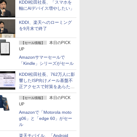
KDDI松田社長、「スマホを
軸にAIデバイス増やしたい」
KDDI、楽天へのローミング
を9月末で終了
本日のPICK
【セール情報】
UP
Amazonサマーセールで
「Kindle」シリーズがセール
KDDI松田社長、762万人に影
響したISP向けメール基盤不
正アクセスで対策をあらため
て説明
本日のPICK
【セール情報】
UP
Amazonで「Motorola moto
g06」と「edge 60」がセー
ル
楽天モバイル、「Android