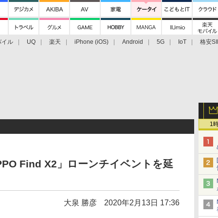
バイル
UQ
楽天
iPhone (iOS)
Android
5G
IoT
格安SI
アクセサリー
業界動向
法人向け
最新技術/その他
1
PO Find X2」ローンチイベントを延
大泉 勝彦
2020年2月13日 17:36