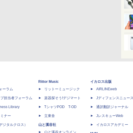
Rittor Music
イカロス出版
dフォーラム
リットーミュージック
AIRLINEweb
ップ担当者フォーラム
楽器探そう!デジマート
Jディフェンスニュー
ness Library
TシャツPOD T-OD
通訳翻訳ジャーナル
セミナー
立東舎
JレスキューWeb
 X（デジタルクロス）
山と溪谷社
イカロスアカデミー
山と溪谷オンライン