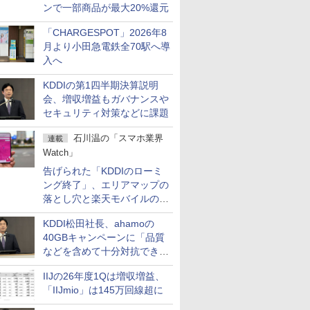
ンで一部商品が最大20%還元
「CHARGESPOT」2026年8
月より小田急電鉄全70駅へ導
入へ
KDDIの第1四半期決算説明
会、増収増益もガバナンスや
セキュリティ対策などに課題
石川温の「スマホ業界
連載
Watch」
告げられた「KDDIのローミ
ング終了」、エリアマップの
落とし穴と楽天モバイルの課
題
KDDI松田社長、ahamoの
40GBキャンペーンに「品質
などを含めて十分対抗でき
る」
IIJの26年度1Qは増収増益、
「IIJmio」は145万回線超に