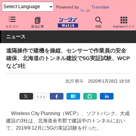
Powered by
Translate
ケータイ Watch
キャリア
ソフトバンク
ネットワーク/技術
カテゴリ
過去記事
検索
Impressサイト
ニュース
遠隔操作で建機を操縦、センサーで作業員の安全
確保、北海道のトンネル建設で5G実証試験、WCP
など3社
北川 研斗
2020年1月28日 18:59
リスト
Wireless City Planning（WCP）、ソフトバンク、大成
建設の3社は、北海道余市郡で建設中のトンネルにおい
て、2019年12月に5Gの実証試験を行った。