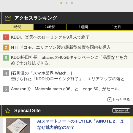
●
●
●
アクセスランキング
1時間
24時間
1週間
1カ月
KDDI、楽天へのローミングを9月末で終了
NTTドコモ、エリクソン製の最新型装置を国内初導入
KDDI松田社長、ahamoの40GBキャンペーンに「品質などを含
めて十分対抗できる」
[石川温の「スマホ業界 Watch」]
告げられた「KDDIのローミング終了」、エリアマップの落とし
穴と楽天モバイルの課題
Amazonで「Motorola moto g06」と「edge 60」がセール
もっと見る
Special Site
AIスマートノートのiFLYTEK「AINOTE 2」は
なぜ魅力的なのか？