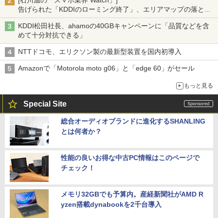
[石川温の「スマホ業界 Watch」]
告げられた「KDDIのローミング終了」、エリアマップの落とし
穴と楽天モバイルの課題
KDDI松田社長、ahamoの40GBキャンペーンに「品質などを含
めて十分対抗できる」
NTTドコモ、エリクソン製の最新型装置を国内初導入
Amazonで「Motorola moto g06」と「edge 60」がセール
もっと見る
Special Site
総合オーディオブランドに進化するSHANLING
とは何者か？
性能の良いお得な中古PC情報はこのページで
チェック！
メモリ32GBでも予算内。産経新聞社がAMD R
yzen搭載dynabookを2千台導入