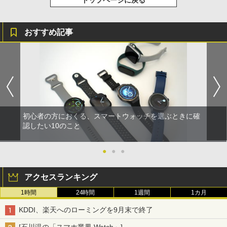
トップページに戻る
おすすめ記事
初心者の方におくる、スマートウォッチを選ぶときに確
認したい10のこと
●
●
●
アクセスランキング
1時間
24時間
1週間
1カ月
KDDI、楽天へのローミングを9月末で終了