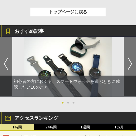
トップページに戻る
おすすめ記事
初心者の方におくる、スマートウォッチを選ぶときに確
認したい10のこと
●
●
●
アクセスランキング
1時間
24時間
1週間
1カ月