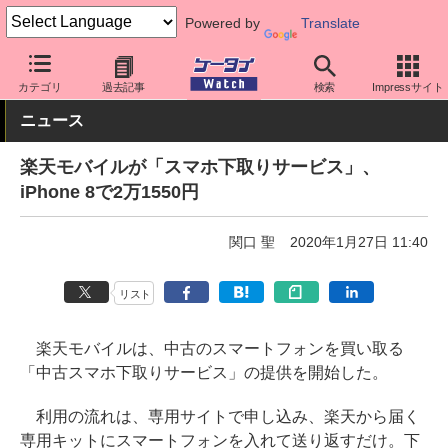
Powered by
Translate
ケータイ Watch
キャリア
楽天
アプリ・サービス
カテゴリ
過去記事
検索
Impressサイト
ニュース
楽天モバイルが「スマホ下取りサービス」、
iPhone 8で2万1550円
関口 聖
2020年1月27日 11:40
リスト
楽天モバイルは、中古のスマートフォンを買い取る
「中古スマホ下取りサービス」の提供を開始した。
利用の流れは、専用サイトで申し込み、楽天から届く
専用キットにスマートフォンを入れて送り返すだけ。下